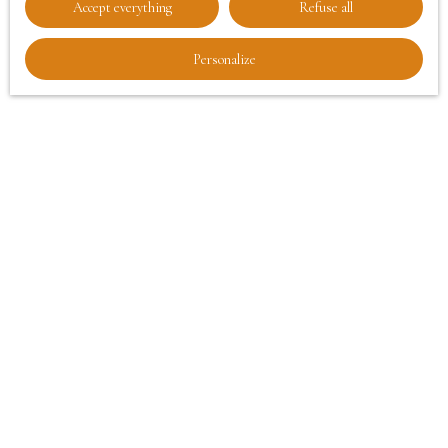
Accept everything
Refuse all
Personalize
Les critères clés pour estimer
un bien à Tourcoing
Plusieurs éléments entrent en compte dans une
estimation immobilière. À Tourcoing, certaines
spécificités locales doivent être prises en considération.
Parmi les principaux critères :
l’emplacement et le quartier