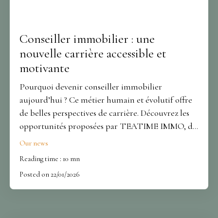
Conseiller immobilier : une
nouvelle carrière accessible et
motivante
Pourquoi devenir conseiller immobilier
aujourd’hui ? Ce métier humain et évolutif offre
de belles perspectives de carrière. Découvrez les
opportunités proposées par TEATIME IMMO, du
conseil à l’encadrement d’équipe. Un
Our news
accompagnement complet pour réussir
Reading time : 10 mn
durablement dans le secteur de la pierre.
Posted on 22/01/2026