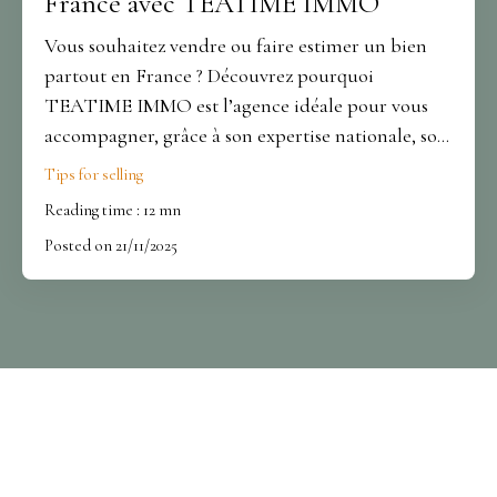
France avec TEATIME IMMO
Vous souhaitez vendre ou faire estimer un bien
partout en France ? Découvrez pourquoi
TEATIME IMMO est l’agence idéale pour vous
accompagner, grâce à son expertise nationale, son
accompagnement personnalisé et sa parfaite
Tips for selling
connaissance du marché immobilier.
Reading time : 12 mn
Posted on 21/11/2025