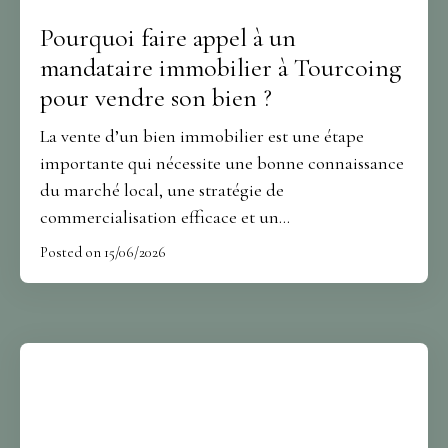
Pourquoi faire appel à un
mandataire immobilier à Tourcoing
pour vendre son bien ?
La vente d’un bien immobilier est une étape
importante qui nécessite une bonne connaissance
du marché local, une stratégie de
commercialisation efficace et un
accompagnement rigoureux. À Tourcoing, où le
Posted on 15/06/2026
marché immobilier attire aussi bien les
acquéreurs locaux que les investisseurs, de
nombreux propriétaires s’interrogent sur la
meilleure façon de vendre dans les meilleures
conditions. Faire appel à un mandataire
immobilier à Tourcoing constitue aujourd’hui
une solution particulièrement appréciée pour