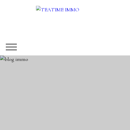
BUY
RENT
SALE
OTHERS SERVICES
BLOG
Request a call-back
Meet us