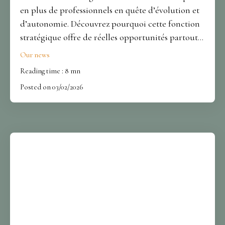
en plus de professionnels en quête d’évolution et
d’autonomie. Découvrez pourquoi cette fonction
stratégique offre de réelles opportunités partout
en France. Avec TEATIME IMMO, développez
Our news
votre carrière dans un réseau national engagé et
Reading time : 8 mn
humain.
Posted on 03/02/2026