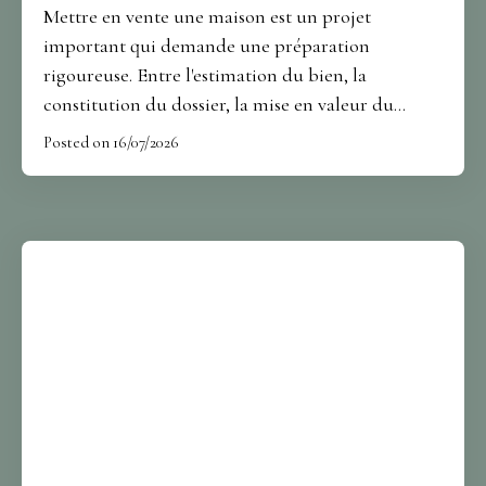
Mettre en vente une maison est un projet
important qui demande une préparation
rigoureuse. Entre l'estimation du bien, la
constitution du dossier, la mise en valeur du
logement et les négociations avec les acquéreurs,
Posted on 16/07/2026
plusieurs étapes conditionnent le succès de la
transaction. À Tourcoing, où le marché
immobilier reste dynamique, adopter la bonne
stratégie permet de vendre plus sereinement et
dans les meilleures conditions. Découvrez les
étapes incontournables pour réussir la vente de
votre maison.