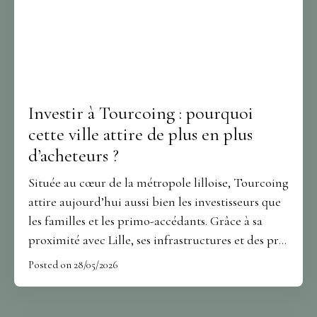
bénéficier d’un accompagnement personnalisé
tout en profitant d’une visibilité optimale.
Investir à Tourcoing : pourquoi
cette ville attire de plus en plus
d’acheteurs ?
Située au cœur de la métropole lilloise, Tourcoing
attire aujourd’hui aussi bien les investisseurs que
les familles et les primo-accédants. Grâce à sa
proximité avec Lille, ses infrastructures et des prix
encore accessibles, la ville connaît un regain
Posted on 28/05/2026
d’intérêt sur le marché immobilier. Pour les
propriétaires souhaitant vendre, cette dynamique
représente une véritable opportunité. Quant aux