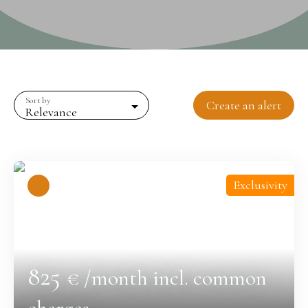
Sort by
Create an alert
Relevance
Exclusivity
825
€ /month incl. common