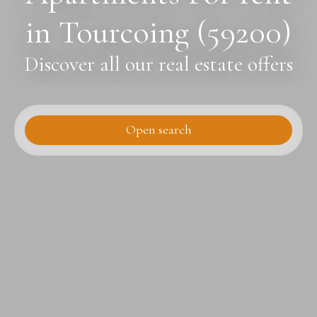
in Tourcoing (59200)
Discover all our real estate offers
Open search
Type of offer
For rent
Type of property
Apartment
Location
Tourcoing (59200)
Max rent (€/month)