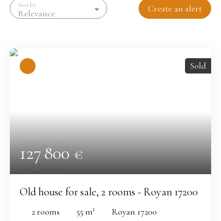
Sort by
Create an alert
Relevance
Sold
127 800
€
Old house for sale, 2 rooms - Royan 17200
2
rooms
55
m²
Royan 17200