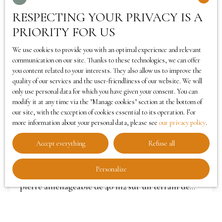
Sold
et agréable. (idéal chevaux ou tout autre projet
RESPECTING YOUR PRIVACY IS A
agricole) Il sera facilement viabilisable car le tout
PRIORITY FOR US
à l’égout, la fibre et l’électricité sont en bordure
du terrain. Mes honoraires seront à la charge du
We use cookies to provide you with an optimal experience and relevant
vendeur Géorisques Les informations sur les
communication on our site. Thanks to these technologies, we can offer
you content related to your interests. They also allow us to improve the
risques auxquels ce bien est exposé sont
quality of our services and the user-friendliness of our website. We will
105 000
disponibles sur le site Géorisques https://www.
€
only use personal data for which you have given your consent. You can
georisques. gouv. fr/. N’hésitez pas à me contacter:
modify it at any time via the ″Manage cookies″ section at the bottom of
our site, with the exception of cookies essential to its operation. For
Philippe Lecoustre Conseiller immobilier
more information about your personal data, please see
our privacy policy
.
Teatime Immo tel: 0685760246 mail: philippe.
Old house for sale, 5 rooms - Landos 43340
lecoustre@teatime-immo. fr RSAC : 883067456
Accept everything
Refuse all
5
rooms
100
m²
Landos 43340
RCP : RD01839758T
Personalize
Maison ancienne a vendre avec sa dépendance en
pierre aménageable de 40 m2 sur un terrain de
2500 m2 avec vue sur la campagne environnante à
la sortie du bourg de la Sauvetat. Actuellement, le