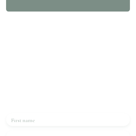
Interested in this property?
Contact us
Please complete the form, we will be in touch very
quickly.
First name