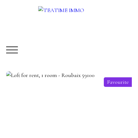
Favourite
BUY
RENT
SALE
OTHERS SERVICES
BLOG
Request a call-back
Meet us