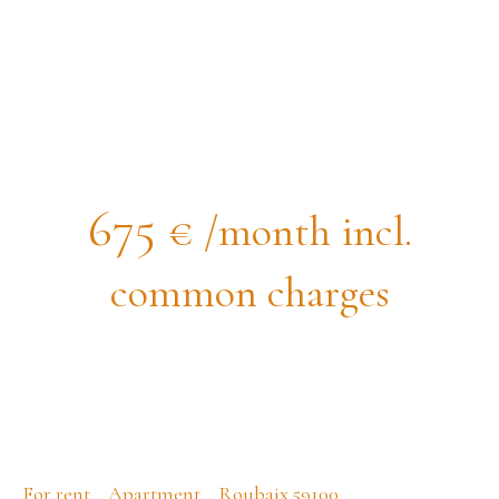
Loft for rent, 1 room - Roubaix
59100
675
€ /month incl.
common charges
For rent
Apartment
Roubaix 59100