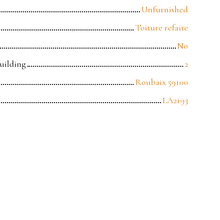
Unfurnished
Toiture refaite
No
building
2
Roubaix 59100
LA2193