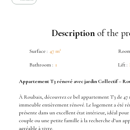
Description
of the pr
Surface
:
47
m²
Roo
Bathroom
:
1
Lift
:
Appartement T3 rénové avec jardin Collectif – Ro
À Roubaix, découvrez ce bel appartement T3 de 47 m
immeuble entièrement rénové. Le logement a été r
présente dans un excellent état intérieur, idéal pou
couple ou une petite famille à la recherche d’un ap
agréable à vivre.