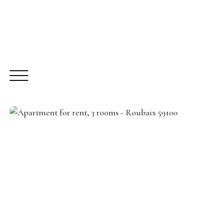
BUY
R
Request a call-back
Meet us