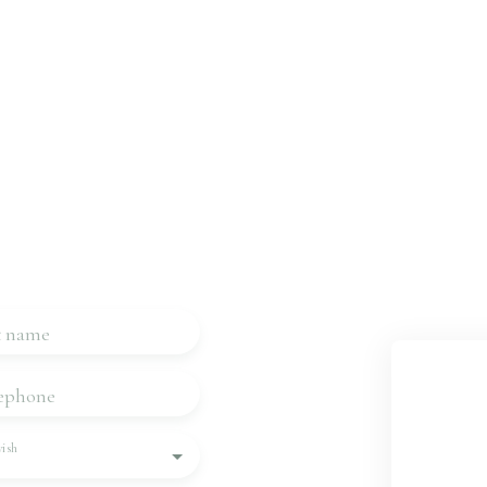
 property?
us
 touch very quickly.
t name
ephone
ish