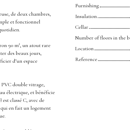
Furnishing
euse, de deux chambres,
Insulation
mple et fonctionnel
Cellar
quotidien.
Number of floors in the 
iron 90 m², un atout rare
Location
ter des beaux jours,
Reference
icier d’un espace
n PVC double vitrage,
au électrique, et bénéficie
 est classé C, avec de
ce qui en fait un logement
ue.