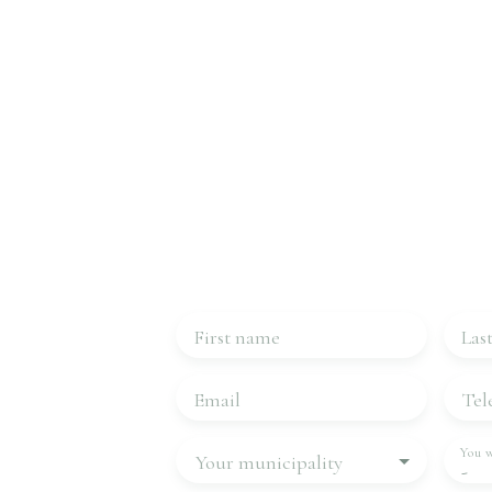
Interested in this
Contact 
Please complete the form, we will be in
First name
Las
Email
Tel
You w
Your municipality
-