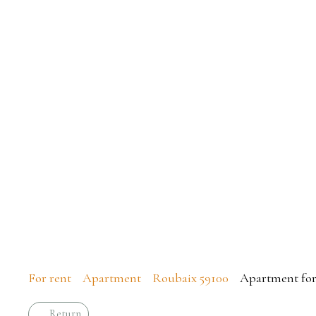
Apar
For rent
Apartment
Roubaix 59100
Apartment for 
Return