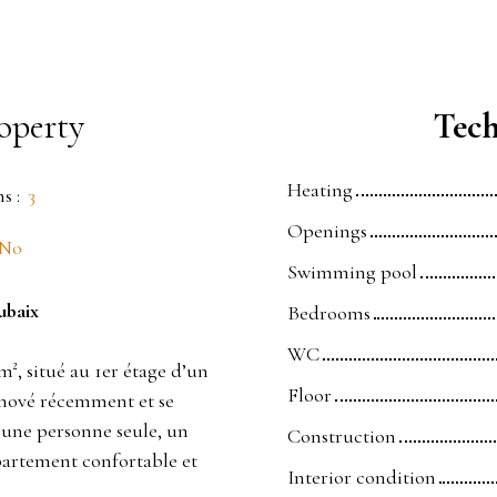
operty
Tech
Heating
ms
:
3
Openings
No
Swimming pool
ubaix
Bedrooms
WC
², situé au 1er étage d’un
Floor
énové récemment et se
r une personne seule, un
Construction
partement confortable et
Interior condition