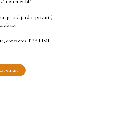
posé non meublé.
un grand jardin privatif,
Roubaix.
site, contactez TEATIME
an email