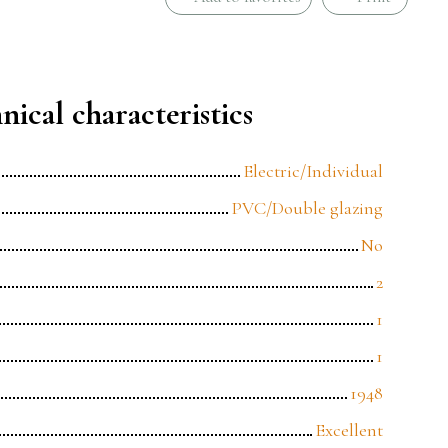
nical characteristics
Electric/Individual
PVC/Double glazing
No
2
1
1
1948
Excellent