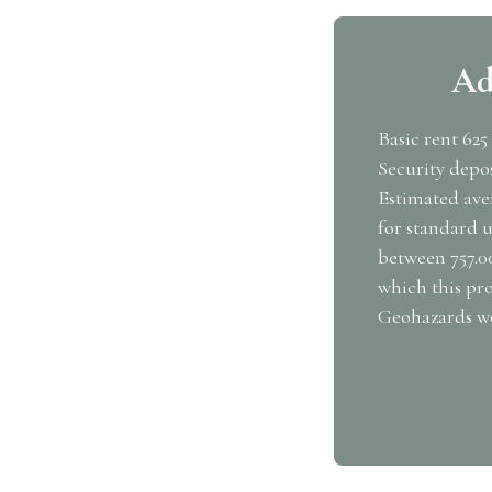
Ad
Basic rent 625
Security depos
Estimated ave
for standard u
between 757.00
which this pro
Geohazards web