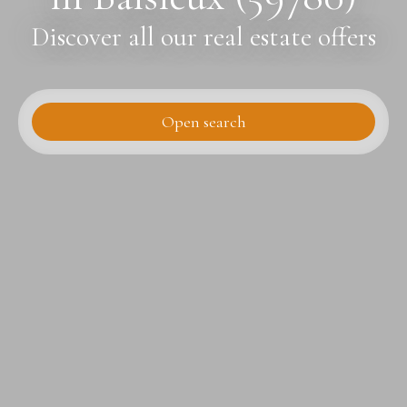
Discover all our real estate offers
Open search
Type of offer
For rent
Type of property
Apartment
Location
Baisieux (59780)
Max rent (€/month)
Min area (m²)