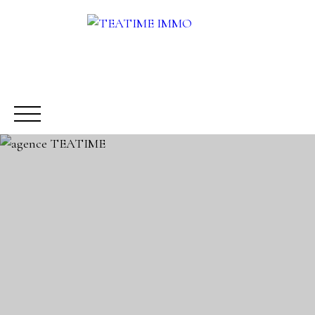
ACHETER
LOUER
VENDRE
AUTRES SERVICES
Être rappelé
Rencontrez-nous