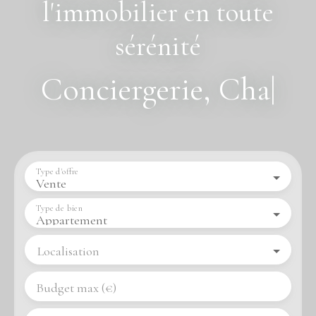
sérénité
Conciergerie, Chasse
immobi
|
Type d'offre
Vente
Type de bien
Appartement
Localisation
Budget max (€)