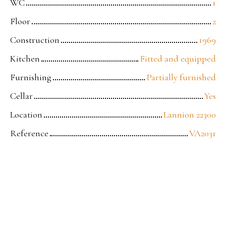
WC
1
Floor
2
Construction
1969
Kitchen
Fitted and equipped
Furnishing
Partially furnished
Cellar
Yes
Location
Lannion 22300
Reference
VA2031