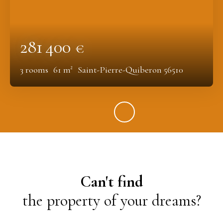
281 400
€
3
rooms
61
m²
Saint-Pierre-Quiberon 56510
Can't find
the property of your dreams?