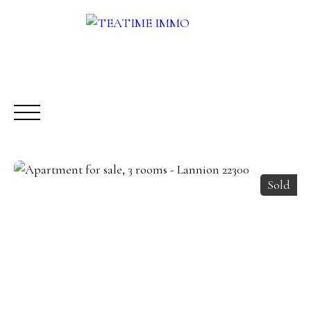
Sold
BUY
RENT
SALE
OTHERS SERVICES
BLOG
Request a call-back
Meet us