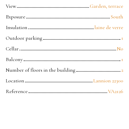
View
Garden, terrace
Exposure
South
Insulation
laine de verre
Outdoor parking
1
Cellar
No
Balcony
1
Number of floors in the building
2
Location
Lannion 22300
Reference
VA2126