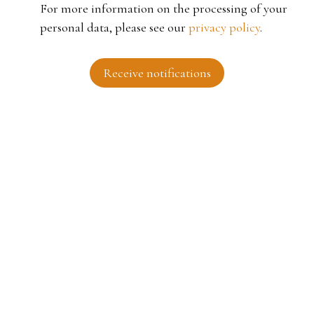
For more information on the processing of your
personal data, please see our
privacy policy
.
Receive notifications
I AM LOOKING FOR A PROPERTY
Sale house Roubaix (59100)
For rent apartment Tourcoing (59200)
Sale house Fouesnant (29170)