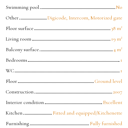
Swimming pool
No
Other
Digicode, Intercom, Motorized gate
Floor surface
38
m²
Living room
19
m²
Balcony surface
4
m²
Bedrooms
1
WC
1
Floor
Ground level
Construction
2007
Interior condition
Excellent
Kitchen
Fitted and equipped/Kitchenette
Furnishing
Fully furnished