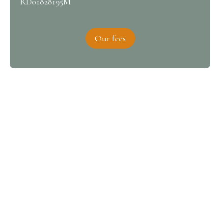
RD01828195M
Our fees
Interested in this property?
Contact us
Please complete the form, we will be in touch very
quickly.