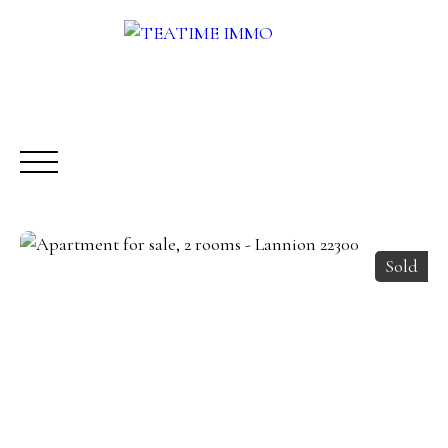
Sold
BUY
RENT
SALE
OTHERS SERVICES
BLOG
Request a call-back
Meet us