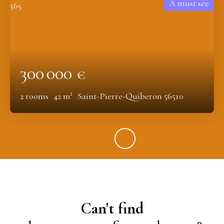
A must see
300 000
€
2
rooms
42
m²
Saint-Pierre-Quiberon 56510
Can't find