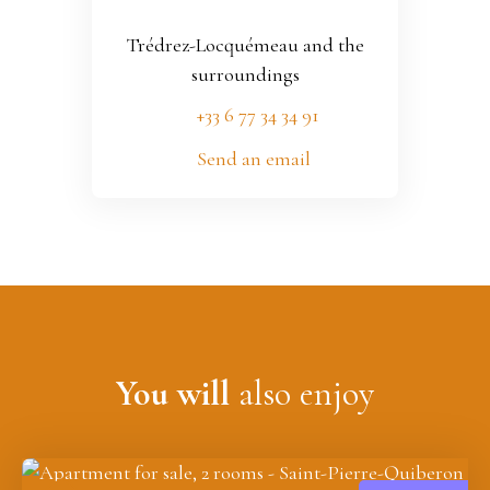
Trédrez-Locquémeau and the
surroundings
+33 6 77 34 34 91
Send an email
You will
also enjoy