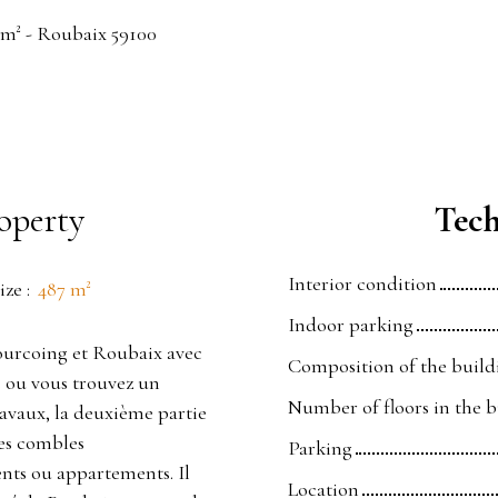
7 m² - Roubaix 59100
operty
Tech
Interior condition
ize
:
487
m²
Indoor parking
ourcoing et Roubaix avec
Composition of the build
e ou vous trouvez un
Number of floors in the 
ravaux, la deuxième partie
des combles
Parking
nts ou appartements. Il
Location