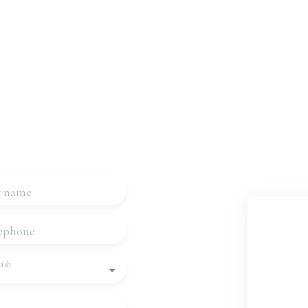
 property?
us
 touch very quickly.
t name
ephone
ish