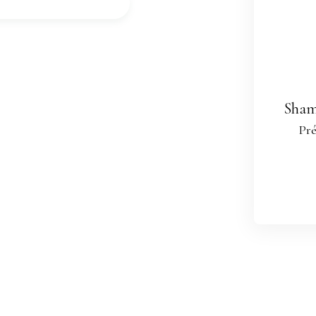
rsonal data in accordance
be the subject of
one, you can register
ition to telephone
Sha
le L223-1 of the Consumer
Pré
website or by mail
l, CS 61311, 41013
essing of your personal