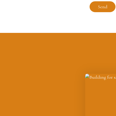
Send
Investment property