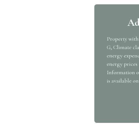
Ad
Property with
G, Climate cl
energy expendi
energy prices 
Information on
is available o