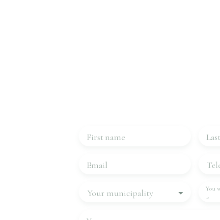
Interested in this
Contact 
Please complete the form, we will be in
First name
Las
Email
Tel
You w
Your municipality
-