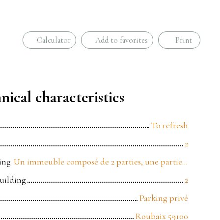
Calculator
Add to favorites
Print
nical characteristics
To refresh
2
ing
Un immeuble composé de 2 parties, une partie est en construction, l'autre partie doit être rénovée et les combles peuvent être aménagées
building
2
Parking privé
Roubaix 59100