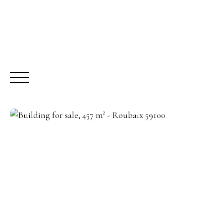
BUY
R
Request a call-back
Meet us