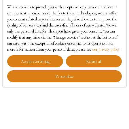
telephone, you can register free of charge on the
façade de l’ensemble immobilier. (Intervention
We use cookies to provide you with an optimal experience and relevant
list of opposition to telephone canvassing,
courant avril-mai 2025). Réalisation d’un enrobé
communication on our site. Thanks to these technologies, we can offer
provided for by Article L223-1 of the Consumer
pour les places de parking (intervention courant
you content related to your interests. They also allow us to improve the
Code, on the www.bloctel.gouv.fr website or by
quality of our services and the user-friendliness of our website. We will
juin juillet 2025) Mise en conformité de
only use personal data for which you have given your consent. You can
mail addressed to:
l’assainissement (intervention de mars à juin 2025)
modify it at any time via the ″Manage cookies″ section at the bottom of
Nettoyage et la réparation d’une partie de la
our site, with the exception of cookies essential to its operation. For
Worldline Company, Service Bloctel, CS 61311,
toiture (intervention courant mars-avril 2025).
more information about your personal data, please see
our privacy policy
.
41013 BLOIS CEDEX.
Accept everything
Refuse all
For more information on the processing of your
Personalize
personal data, please see our
privacy policy
.
Receive notifications