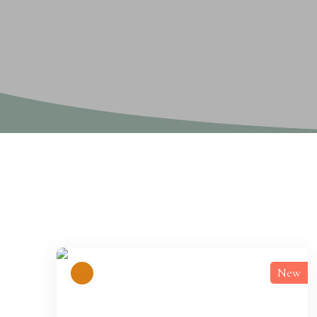
Display type
Sort by
Gallery
Relevance
New