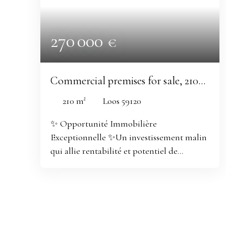
270 000
€
Commercial premises for sale, 210
m² - Loos 59120
210
m²
Loos 59120
✨
Opportunité Immobilière
Exceptionnelle
✨Un investissement malin
qui allie rentabilité et potentiel de
valorisation 🏬 Votre Projet d'Entreprise à
Portée de MainImmeuble mixte à fort
potentiel – Local commercial 150 m² + 2
appartements – Rentabilité potentielle 13
% Loos – Rue Léon Gambetta À vendre,