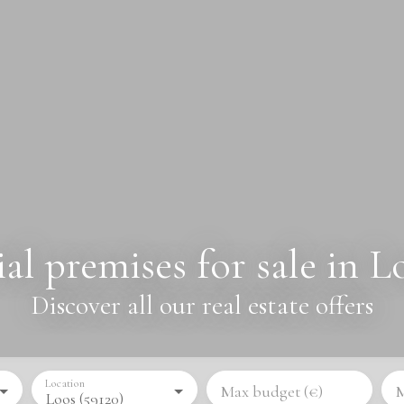
l premises for sale in Lo
Discover all our real estate offers
Location
Max budget (€)
M
Loos (59120)