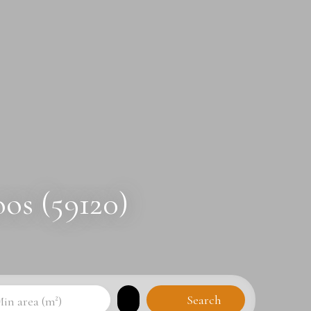
os (59120)
Search
in area (m²)