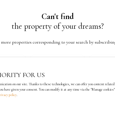
Can't find
the property of your dreams?
 more properties corresponding to your search by subscribin
Last name
Email
Type of property
Location
IORITY FOR US
Commercial premises
Loos (59120)
ation on our site. Thanks to these technologies, we can offer you content related t
€)
Min area (m²)
you have given your consent. You can modify it at any time via the ″Manage cookies″ 
rivacy policy
.
 the processing of my personal data in accordance with GDPR.
 the subject of commercial prospecting by telephone, you can 