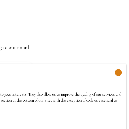
g to our email
o your interests. They also allow us to improve the quality of our services and
section at the bottom of our site, with the exception of cookies essential to
 If you do not
register free of