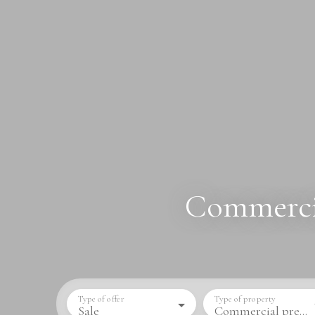
Commercia
Type of offer
Type of property
Sale
Commercial premises