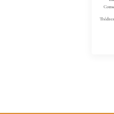
ition to telephone
Conse
le L223-1 of the Consumer
Trédre
website or by mail
l, CS 61311, 41013
essing of your personal