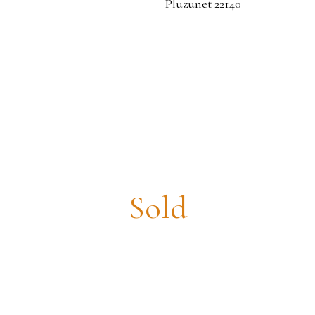
y house for sale, 6 rooms - Pluzune
Sold