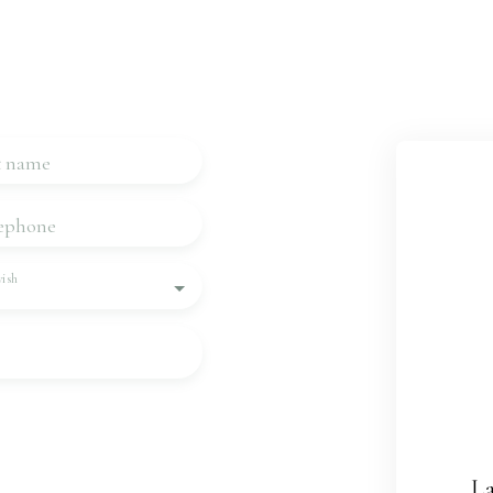
us
 touch very quickly.
t name
ephone
ish
rsonal data in accordance
be the subject of
one, you can register
La