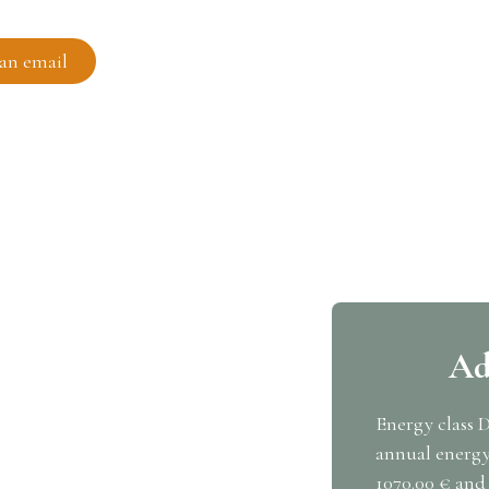
an email
Ad
Energy class 
annual energy
1070.00 € and 