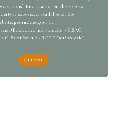
scriptions). Information on the risks to
perty is exposed is available on the
site: georisques.gouv.fr.
ial (Entreprise individuelle) • RSAC
.A.C. Saint Brieuc • RCP RD01828195M
Our fees