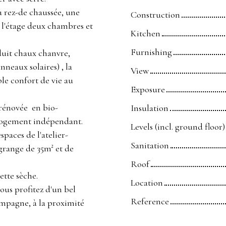
u rez-de chaussée, une
Construction
à l'étage deux chambres et
Kitchen
Furnishing
duit chaux chanvre,
nneaux solaires) , la
View
ble confort de vie au
Exposure
rénovée en bio-
Insulation
n logement indépendant.
Levels (incl. ground floor)
spaces de l'atelier-
Sanitation
 grange de 35m² et de
Roof
tte sèche.
Location
us profitez d'un bel
Reference
campagne, à la proximité