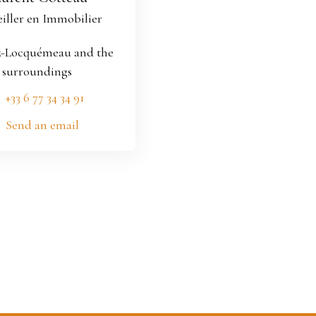
iller en Immobilier
z-Locquémeau and the
surroundings
+33 6 77 34 34 91
Send an email