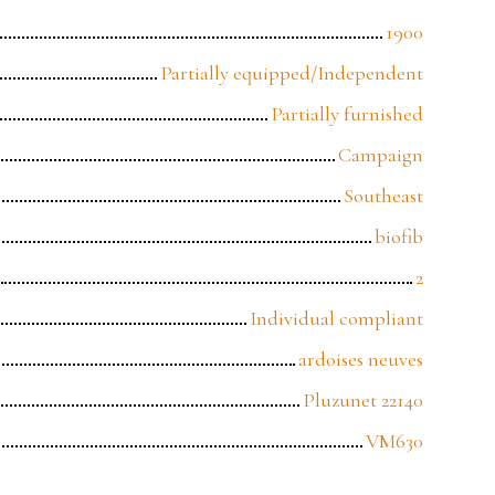
1900
Partially equipped/Independent
Partially furnished
Campaign
Southeast
biofib
2
Individual compliant
ardoises neuves
Pluzunet 22140
VM630