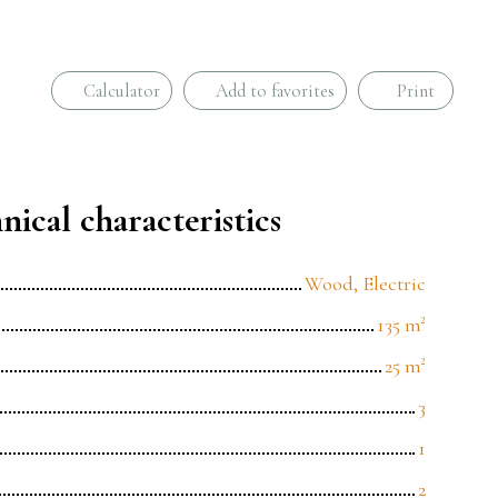
Calculator
Add to favorites
Print
nical characteristics
Wood, Electric
135
m²
25
m²
3
1
2