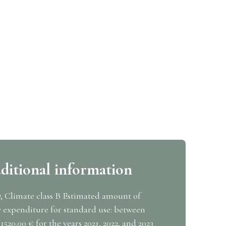
ditional information
D, Climate class B Estimated amount of
 expenditure for standard use: between
1520.00 € for the years 2021, 2022, and 2023