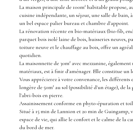
La maison principale de 100m² habitable propose, a
cuisine indépendante, un séjour, une salle de bain, 
un bel espace palier bureau et chambre d'appoint.
La rénovation récente en bio-matériaux (bio-fib, en
parquet bois isolé laine de bois, huisseries neuves, pa
toiture neuve et le chauffage au bois, offre un agréa
quotidien.
La maisonnette de 30m² avec mezzanine, également 
matériaux, est à finir d'aménager. Elle constitue u
Vous apprécierez à votre convenance, les différents e
longère de 50m² au sol (possibilité d'un étage), de la
l'abri-bois en pierre.
Assainissement conforme en phyto-épuration et toile
Situé à 15 min de Lannion et 20 min de Guingamp, vo
espace de vie, qui allie le confort et le calme de la 
du bord de mer.