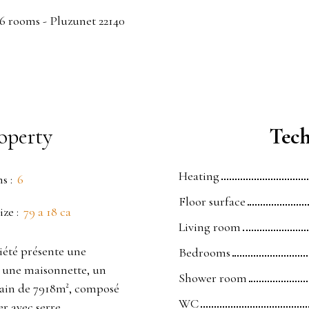
 6 rooms - Pluzunet 22140
operty
Tech
Heating
ms
:
6
Floor surface
ize
:
79 a 18 ca
Living room
riété présente une
Bedrooms
 une maisonnette, un
Shower room
rrain de 7918m², composé
WC
r avec serre.