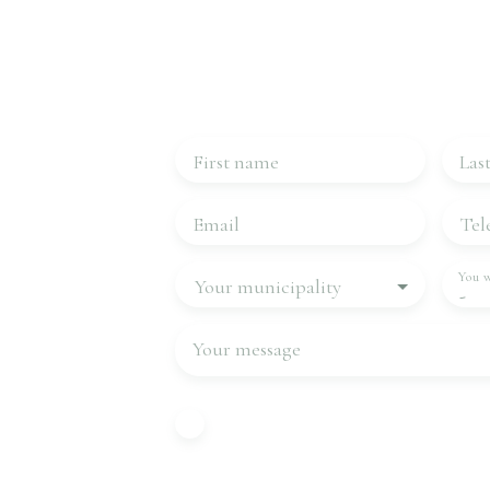
Contact 
Please complete the form, we will be in
First name
Las
Email
Tel
You w
Your municipality
-
Your message
I agree to the processing of my pe
with GDPR. If you do not wish to 
commercial prospecting by teleph