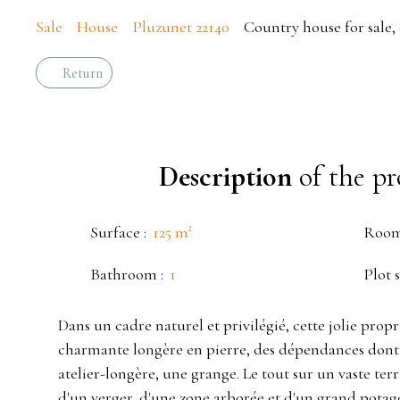
Sale
House
Pluzunet 22140
Country house for sale,
Return
Description
of the pr
Surface
:
125
m²
Roo
Bathroom
:
1
Plot s
Dans un cadre naturel et privilégié, cette jolie prop
charmante longère en pierre, des dépendances dont
atelier-longère, une grange. Le tout sur un vaste te
d'un verger, d'une zone arborée et d'un grand potage