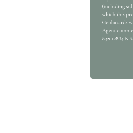
(including sub
which this pro
Geohazards web
Agent commerc
832012884 R.S
 property?