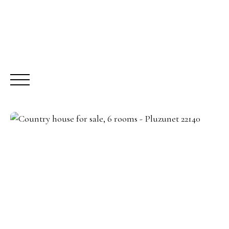
BUY
R
Request a call-back
Meet us