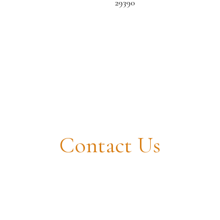
hed house for sale, 6 rooms - Scaër
Contact Us