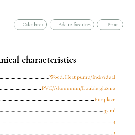
Calculator
Add to favorites
Print
nical characteristics
Wood, Heat pump/Individual
PVC/Aluminium/Double glazing
Fireplace
37
m²
4
1