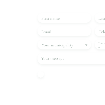
Please complete the form, we will be in
First name
Las
Email
Tel
You w
Your municipality
-
Your message
I agree to the processing of my pe
with GDPR. If you do not wish to 
commercial prospecting by teleph
free of charge on the list of oppos
canvassing, provided for by Artic