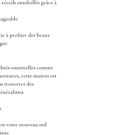
réveils ensoleillés grâce à
nageable.
ite à profiter des beaux
ger.
ités essentielles comme
mentaires, cette maison est
us trouverez des
énéralistes.
.
son votre nouveau nid
site.