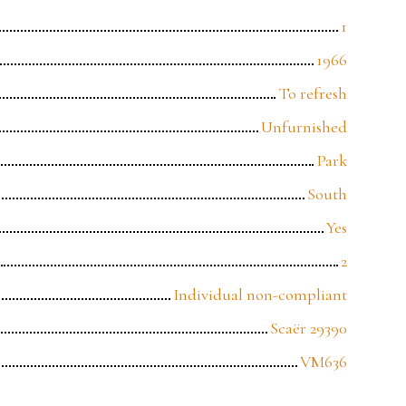
1
1966
To refresh
Unfurnished
Park
South
Yes
2
Individual non-compliant
Scaër 29390
VM636