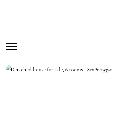
BUY
R
Request a call-back
Meet us