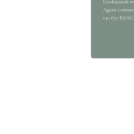
Geohazards web
Agent commerc
130 671 RSAC 
 property?
us