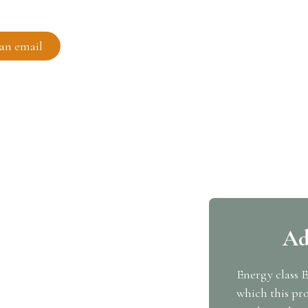
an email
Ad
Energy class E
which this pro