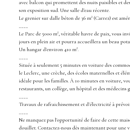
avec balcon qui promettent des nuits paisibles et des 
son exposition sud. Une salle d'eau récente.
Le grenier sur dalle béton de 36 m² (Carrez) est amé
____
Le Parc de 5000 m², véritable havre de paix, vous inv
jours en plein air et pourra accueillera un beau pota
Un hangar d'environ 410 m².
____
Située à seulement 5 minutes en voiture des commod
le Leclerc, une crèche, des écoles maternelles et élé
idéale pour les familles. À 10 minutes en voiture, vo
restaurants, un collège, un hôpital et des médecins g
____
Travaux de rafraichissement et d'électricité à prévoir
____
Ne manquez pas l'opportunité de faire de cette mai
douillet. Contactez-nous dès maintenant pour une vi