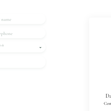
 touch very quickly.
t name
ephone
ish
rsonal data in accordance
be the subject of
one, you can register
Da
ition to telephone
Con
le L223-1 of the Consumer