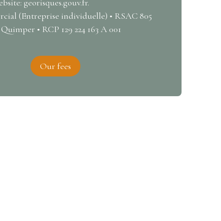
site: georisques.gouv.fr.
ial (Entreprise individuelle) • RSAC 805
Quimper • RCP 129 224 163 A 001
Our fees