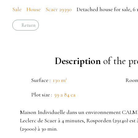
Sale
House
Scaër 29390
Detached house for sale, 6
Return
Description
of the pr
Surface
:
130
m²
Roo
Plot size
:
59 a 84 ca
Maison Individuelle dans un environnement CALME 
Leclerc de Scaer à 4 minutes, Rosporden (29140) est
(29000) à 30 min.
____