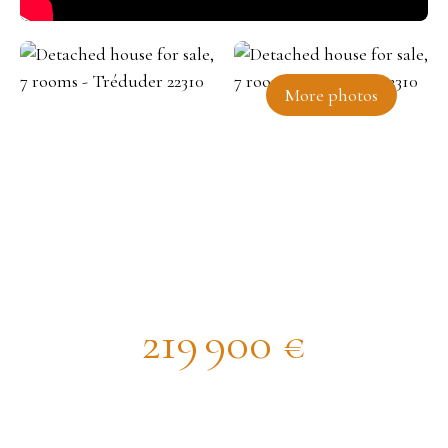
More photos
Detached house for sale, 7
rooms - Tréduder 22310
219 900
€