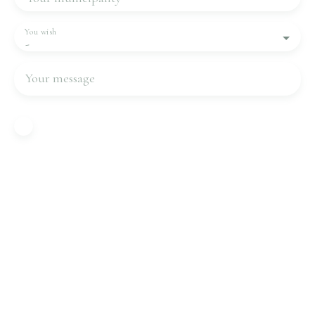
You wish
-
Your message
I agree to the processing of my personal data in
accordance with GDPR. If you do not wish to be
the subject of commercial prospecting by
telephone, you can register free of charge on the
list of opposition to telephone canvassing,
provided for by Article L223-1 of the Consumer
Code, on the www.bloctel.gouv.fr website or by
mail addressed to:
Worldline Company, Service Bloctel, CS 61311,