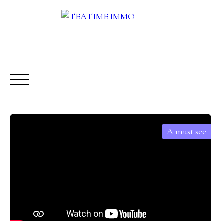
A must see
BUY
RENT
SALE
OTHERS SERVICES
BLOG
Request a call-back
Meet us