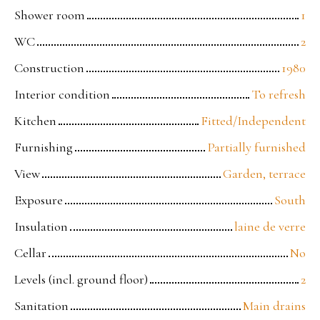
Shower room
1
WC
2
Construction
1980
Interior condition
To refresh
Kitchen
Fitted/Independent
Furnishing
Partially furnished
View
Garden, terrace
Exposure
South
Insulation
laine de verre
Cellar
No
Levels (incl. ground floor)
2
Sanitation
Main drains