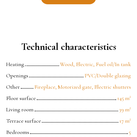
Technical characteristics
Heating
Wood, Electric, Fuel oil/In tank
Openings
PVC/Double glazing
Other
Fireplace, Motorized gate, Electric shutters
Floor surface
145
m²
Living room
39
m²
Terrace surface
17
m²
Bedrooms
5