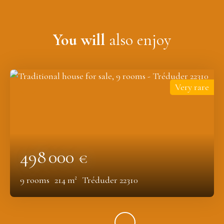
You will
also enjoy
Very rare
498 000
€
9
rooms
214
m²
Tréduder 22310