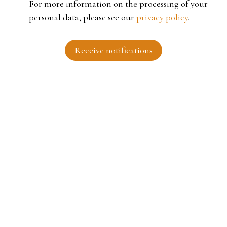
For more information on the processing of your
personal data, please see our
privacy policy
.
Receive notifications
I AM LOOKING FOR A PROPERTY
Sale house Roubaix (59100)
For rent apartment Tourcoing (59200)
Sale house Fouesnant (29170)
Sale building Roubaix (59100)