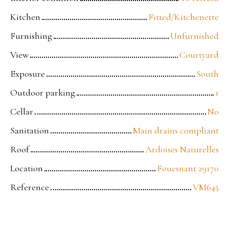
Kitchen
Fitted/Kitchenette
Furnishing
Unfurnished
View
Courtyard
Exposure
South
Outdoor parking
1
Cellar
No
Sanitation
Main drains compliant
Roof
Ardoises Naturelles
Location
Fouesnant 29170
Reference
VM645