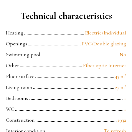
Technical characteristics
Heating
Electric/Individual
Openings
PVC/Double glazing
Swimming pool
No
Other
Fiber optic Internet
Floor surface
43
m²
Living room
27
m²
Bedrooms
1
WC
1
Construction
1932
Interior condition
To refresh