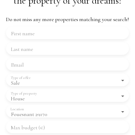
the property of your dreams?
Do not miss any more properties matching your search!
First name
Last name
Email
Type of offer
Sale
Type of property
House
Location
Fouesnant 29170
Max budget (€)