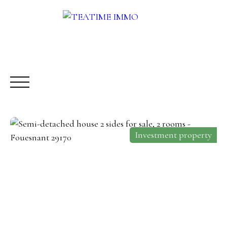
Investment property
BUY
RENT
SALE
OTHERS SERVICES
BLOG
Request a call-back
Meet us