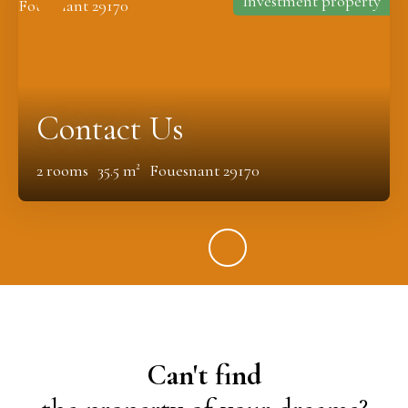
Investment property
Contact Us
2
rooms
35.5
m²
Fouesnant 29170
Can't find