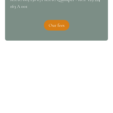
163 A 001
Our fees
Interested in this property?
Contact us
Please complete the form, we will be in touch very