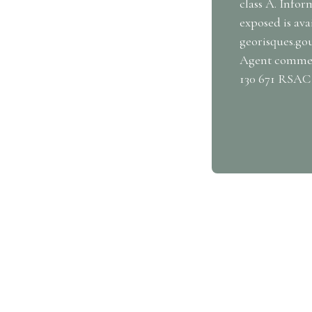
class A. Infor
exposed is ava
georisques.gou
Agent commerc
130 671 RSAC 
 property?