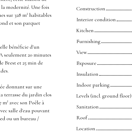
e la modernité. Une fois
Construction
es sur 328 m² habitables
Interior condition
fond et son parquet
Kitchen
Furnishing
elle bénéficie d'un
View
 A seulement 20 minutes
de Brest et 25 min de
Exposure
des.
Insulation
Indoor parking
pée donnant sur une
 terrasse du jardin clos
Levels (incl. ground floor)
47 m² avec son Poêle à
Sanitation
vec salle d'eau pouvant
Roof
ied ou un bureau /
Location