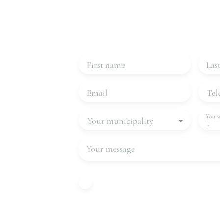
Contact 
Please complete the form, we will be in
First name
Las
Email
Tel
You w
Your municipality
-
Your message
I agree to the processing of my pe
with GDPR. If you do not wish to 
commercial prospecting by teleph