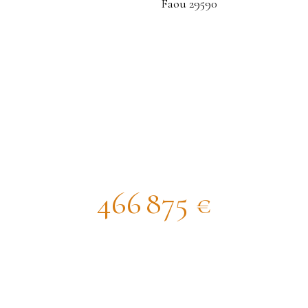
is house for sale, 15 rooms - Le Fa
466 875
€