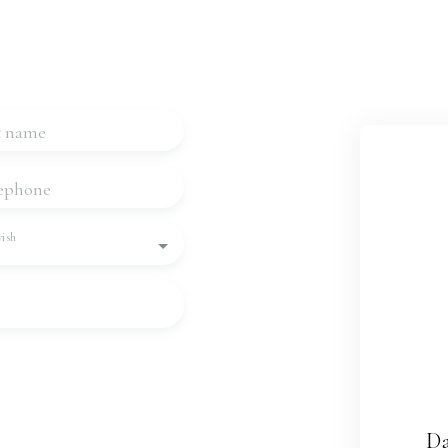
us
 touch very quickly.
t name
ephone
ish
rsonal data in accordance
be the subject of
one, you can register
Da