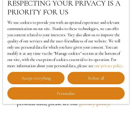
I agree to the processing of my personal data in
RESPECTING YOUR PRIVACY IS A
accordance with GDPR. If you do not wish to be
PRIORITY FOR US
the subject of commercial prospecting by
We use cookies to provide you with an optimal experience and relevant
telephone, you can register free of charge on the
communication on our site. Thanks to these technologies, we can offer
list of opposition to telephone canvassing,
you content related to your interests. They also allow us to improve the
provided for by Article L223-1 of the Consumer
quality of our services and the user-friendliness of our website. We will
Code, on the www.bloctel.gouv.fr website or by
only use personal data for which you have given your consent. You can
modify it at any time via the ″Manage cookies″ section at the bottom of
mail addressed to:
our site, with the exception of cookies essential to its operation. For
more information about your personal data, please see
our privacy policy
.
Worldline Company, Service Bloctel, CS 61311,
Accept everything
Refuse all
41013 BLOIS CEDEX.
Personalize
For more information on the processing of your
personal data, please see our
privacy policy
.
Receive notifications