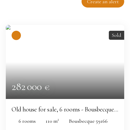
Create an alert
Relevance
Sold
282 000
€
Old house for sale, 6 rooms - Bousbecque
59166
6
rooms
110
m²
Bousbecque 59166