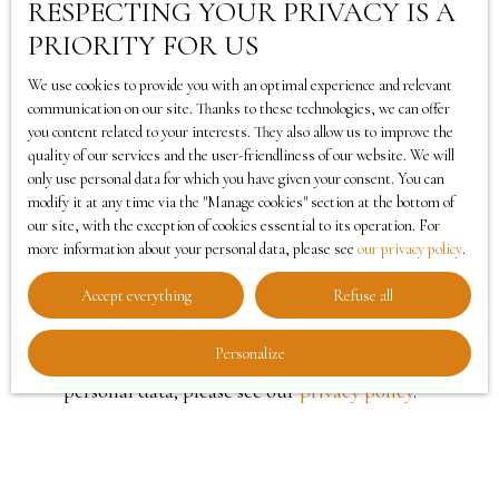
I agree to the processing of my personal data in
RESPECTING YOUR PRIVACY IS A
accordance with GDPR. If you do not wish to be
PRIORITY FOR US
the subject of commercial prospecting by
We use cookies to provide you with an optimal experience and relevant
telephone, you can register free of charge on the
communication on our site. Thanks to these technologies, we can offer
list of opposition to telephone canvassing,
you content related to your interests. They also allow us to improve the
provided for by Article L223-1 of the Consumer
quality of our services and the user-friendliness of our website. We will
Code, on the www.bloctel.gouv.fr website or by
only use personal data for which you have given your consent. You can
modify it at any time via the ″Manage cookies″ section at the bottom of
mail addressed to:
our site, with the exception of cookies essential to its operation. For
more information about your personal data, please see
our privacy policy
.
Worldline Company, Service Bloctel, CS 61311,
Accept everything
Refuse all
41013 BLOIS CEDEX.
Personalize
For more information on the processing of your
personal data, please see our
privacy policy
.
Receive notifications