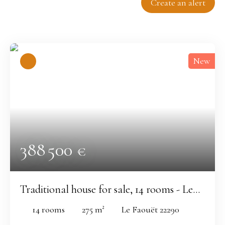
Create an alert
Relevance
New
388 500
€
Traditional house for sale, 14 rooms - Le
Faouët 22290
14
rooms
275
m²
Le Faouët 22290