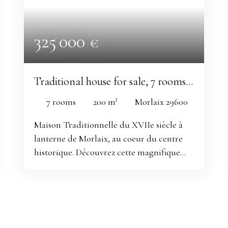
325 000
€
Traditional house for sale, 7 rooms -
Morlaix 29600
7
rooms
200
m²
Morlaix 29600
Maison Traditionnelle du XVIIe siècle à
lanterne de Morlaix, au coeur du centre
historique. Découvrez cette magnifique
maison traditionnelle de 200 m² habitable,
en pierre de granit et pan de bois, son
magnifique séjour-cuisine de 70m² ! Vous
apprécierez également le charme de
l'escalier en granit qui distribue les 4