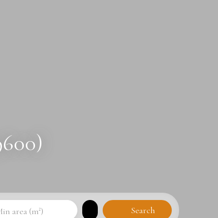
9600)
Search
in area (m²)