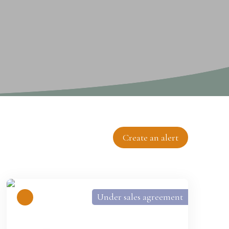
Create an alert
Under sales agreement