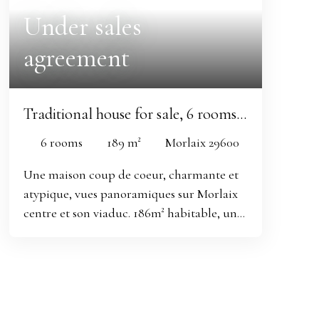
Under sales
agreement
Traditional house for sale, 6 rooms -
Morlaix 29600
6
rooms
189
m²
Morlaix 29600
Une maison coup de coeur, charmante et
atypique, vues panoramiques sur Morlaix
centre et son viaduc. 186m² habitable, un
espace jardin de plus de 800m², doté d'un
joli pavillon. Sur quatre niveaux avec des
demi-paliers, vous profiterez de chambres
spacieuses, reposantes, agréables et de
belles pièces à vivre, agrémentées de trois