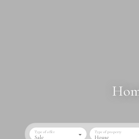
Home
Type of offer
Type of property
Sale
House