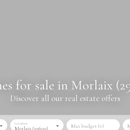
s for sale in Morlaix (2
Discover all our real estate offers
Location
Max budget (€)
M
Morlaix (29600)