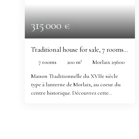
315 000
€
Traditional house for sale, 7 rooms -
Morlaix 29600
7
rooms
200
m²
Morlaix 29600
Maison Traditionnelle du XVIIe siècle
type à lanterne de Morlaix, au coeur du
centre historique. Découvrez cette
magnifique maison traditionnelle de 200
m² habitable, en pierre de granit et pan de
bois, son balcon à colonnades et moulures
et sa magnifique verrière puits de lumière
à 5m10 de hauteur. Vous apprécierez