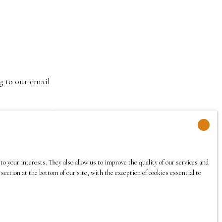
cheminées. L'atelier sous charpente
apparente est stupéfiant et propice à l'élan
créatif. Côté confort de vie, le chauffage
couple une chaudière à gaz et un poêle à
bois. Les extensions remontent au XVIII
ème. ainsi que la dépendance. La dernière
g to our email
partie rénovée date de 15 ans. Double accès
par rue principale et rue à l'arrière.
Possibilité d'aménagement sur le terrain.
Davantage qu'une simple habitation, une
demeure historique qui saura toucher et
600)
choisir ses nouveaux propriétaires.
o your interests. They also allow us to improve the quality of our services and
Davantage de photos et renseignements,
section at the bottom of our site, with the exception of cookies essential to
sur demande.
 If you do not
register free of