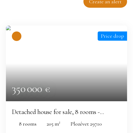
Create an alert
Relevance
Price drop
350 000
€
Detached house for sale, 8 rooms -
Plozévet 29710
8
rooms
205
m²
Plozévet 29710