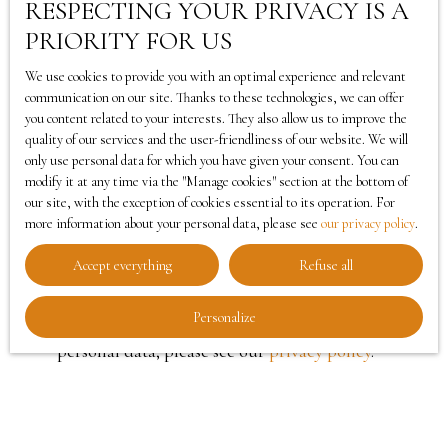
I agree to the processing of my personal data in
RESPECTING YOUR PRIVACY IS A
d'élégance. En excellent état, cette maison arbore
accordance with GDPR. If you do not wish to be
PRIORITY FOR US
une toiture en ardoise crochet inox. _____________
the subject of commercial prospecting by
Proche de toutes commodités : une crèche, une
We use cookies to provide you with an optimal experience and relevant
telephone, you can register free of charge on the
maternelle et une école élémentaire à moins de 5
communication on our site. Thanks to these technologies, we can offer
list of opposition to telephone canvassing,
minutes à pied, un collège à 15 minutes à pied.
you content related to your interests. They also allow us to improve the
provided for by Article L223-1 of the Consumer
quality of our services and the user-friendliness of our website. We will
Vous trouverez également une alimentation
Code, on the www.bloctel.gouv.fr website or by
only use personal data for which you have given your consent. You can
générale et un médecin généraliste à 5 minutes à
modify it at any time via the ″Manage cookies″ section at the bottom of
mail addressed to:
pied ainsi que 4 restaurants. Cette maison est une
our site, with the exception of cookies essential to its operation. For
invitation à la douceur de vivre à Plozévet,
more information about your personal data, please see
our privacy policy
.
Worldline Company, Service Bloctel, CS 61311,
Accept everything
Refuse all
41013 BLOIS CEDEX.
Personalize
For more information on the processing of your
personal data, please see our
privacy policy
.
Receive notifications