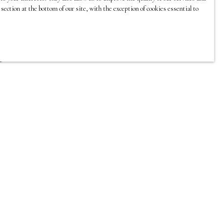
en particulier le Pays Fouesnantais,
section at the bottom of our site, with the exception of cookies essential to
Concarnois et Quimpérois. Teatime
immobilier recrute.
g to our email
9000)
 If you do not
register free of
 Article L223-1
dressed to: