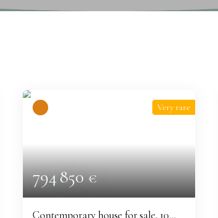
Very rare
794 850
€
Contemporary house for sale, 10