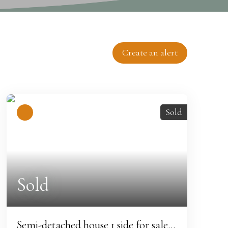
Create an alert
Sold
Sold
Semi-detached house 1 side for sale,