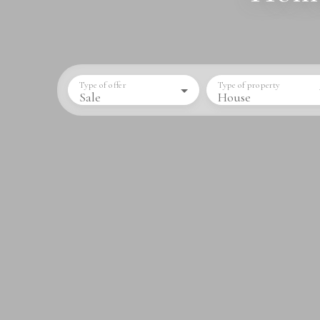
Type of offer
Type of property
Sale
House