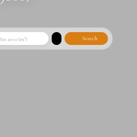
Search
in area (m²)