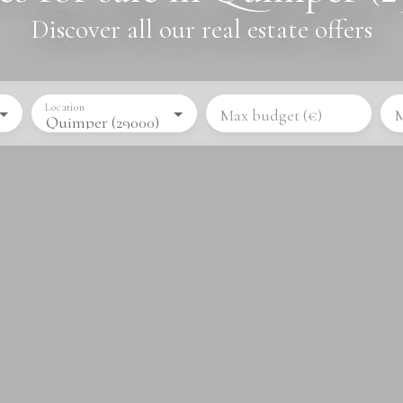
Discover all our real estate offers
Location
Max budget (€)
M
Quimper (29000)