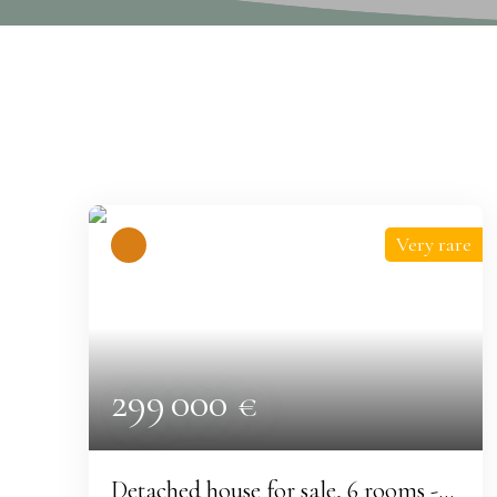
Display type
Sort by
Gallery
Relevance
Very rare
299 000
€
Detached house for sale, 6 rooms -