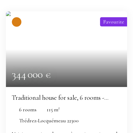
Favourite
344 000
€
Traditional house for sale, 6 rooms -
Trédrez-Locquémeau 22300
6
rooms
115
m²
Trédrez-Locquémeau 22300