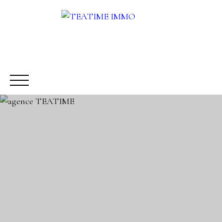
ACHETER
LOUER
VENDRE
AUTRES SERVICES
Être rappelé
Rencontrez-nous