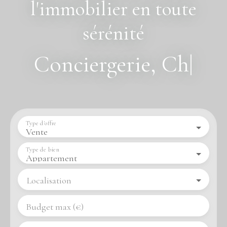
sérénité
Conciergerie, Chasse
immob
|
Type d'offre
Vente
Type de bien
Appartement
Localisation
Budget max (€)