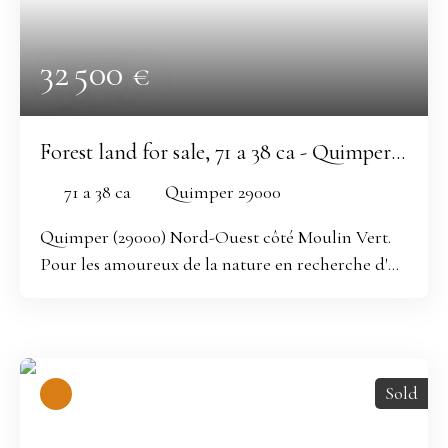
32 500
€
Forest land for sale, 71 a 38 ca - Quimper
29000
71 a 38 ca
Quimper 29000
Quimper (29000) Nord-Ouest côté Moulin Vert.
Pour les amoureux de la nature en recherche d'un
fond refuge, ne cherchez plus, vous avez trouvé :
Ce terrain de loisir non constructible bordé d'un
ruisseau d'un peu plus de 7000 m2 à 500m du
Chateau de Kistinic et 5 km de la Cathédrale
Sold
Saint-Corentin conviendrait tout à fait comme
valeur refuge. _____________ En option 5 autres