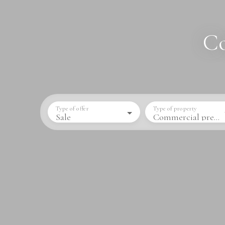
Co
Type of offer
Type of property
Sale
Commercial premises