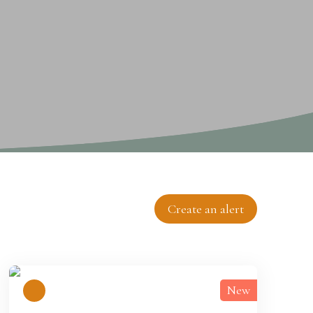
Create an alert
New