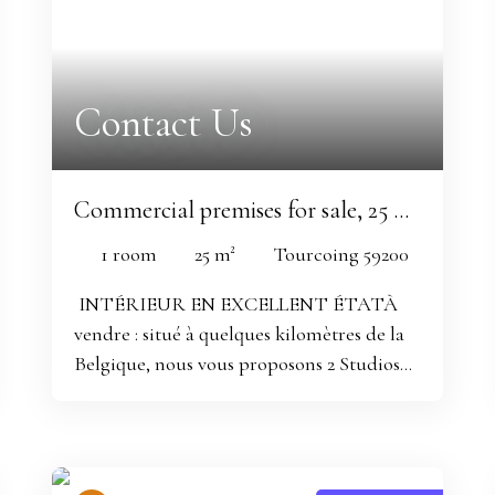
Contact Us
Commercial premises for sale, 25 m²
- Tourcoing 59200
1
room
25
m²
Tourcoing 59200
INTÉRIEUR EN EXCELLENT ÉTATÀ
vendre : situé à quelques kilomètres de la
Belgique, nous vous proposons 2 Studios
luxueux entièrement équipés et meublés
de 22 m² et de 40m2 loués en AIRBNB
avec vue sur cour à Tourcoing (59200).
Leur intérieur est composé d'une salle