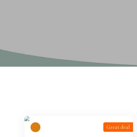
Display type
Sort by
Gallery
Relevance
Great deal