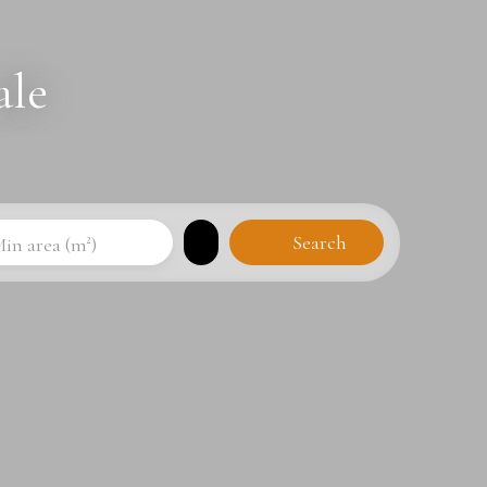
ale
Search
in area (m²)