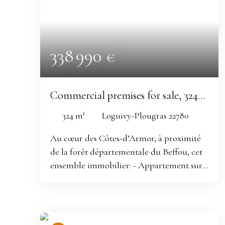
338 990
€
Commercial premises for sale, 324
m² - Loguivy-Plougras 22780
324
m²
Loguivy-Plougras 22780
Au cœur des Côtes-d’Armor, à proximité
de la forêt départementale du Beffou, cet
ensemble immobilier: - Appartement sur
deux niveaux 130m² au sol , 86m² loi carrez,
- espace restaurant-bar 237m²,
-Garage 75 m², hangar 50 m²,
abri de jardin 20 m². constitue une