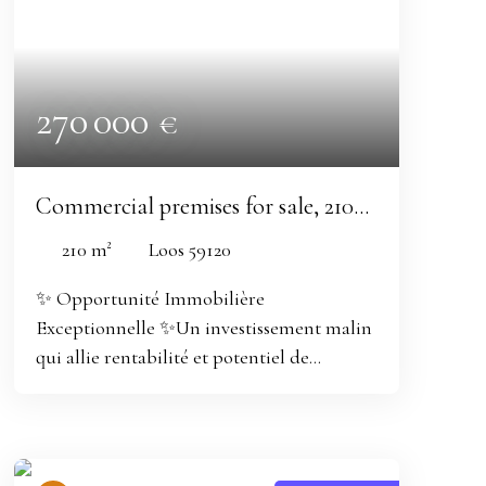
270 000
€
Commercial premises for sale, 210
m² - Loos 59120
210
m²
Loos 59120
✨
Opportunité Immobilière
Exceptionnelle
✨Un investissement malin
qui allie rentabilité et potentiel de
valorisation 🏬 Votre Projet d'Entreprise à
Portée de MainImmeuble mixte à fort
potentiel – Local commercial 150 m² + 2
appartements – Rentabilité potentielle 13