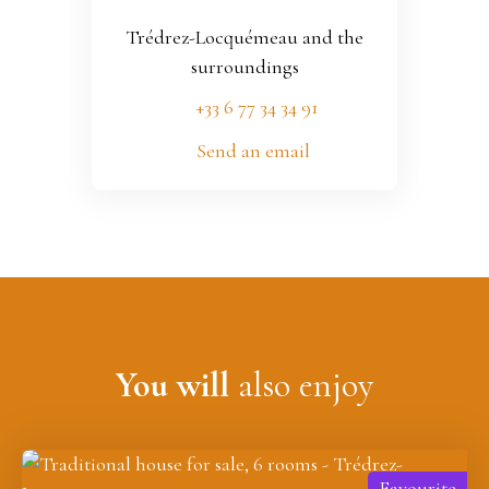
Trédrez-Locquémeau and the
surroundings
+33 6 77 34 34 91
Send an email
You will
also enjoy
Favourite