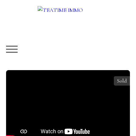
Sold
BUY
RENT
SALE
OTHERS SERVICES
BLOG
Request a call-back
Meet us