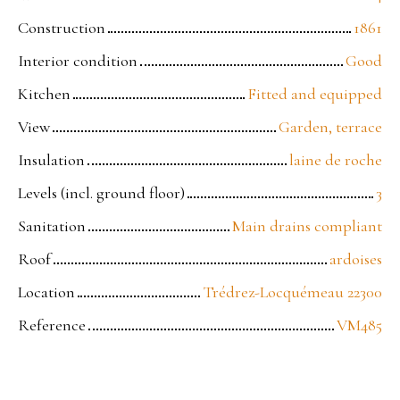
Construction
1861
Interior condition
Good
Kitchen
Fitted and equipped
View
Garden, terrace
Insulation
laine de roche
Levels (incl. ground floor)
3
Sanitation
Main drains compliant
Roof
ardoises
Location
Trédrez-Locquémeau 22300
Reference
VM485