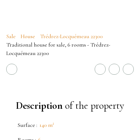
Sale
House
Trédrez-Locquémeau 22300
Traditional house for sale, 6 rooms - Trédrez-
Locquémeau 22300
Description
of the property
Surface
:
140
m²
Rooms
:
6