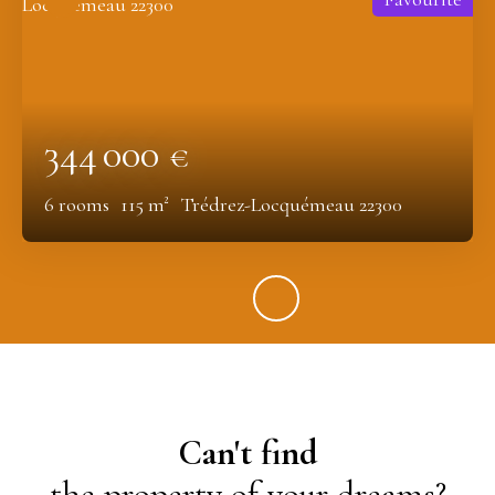
344 000
€
6
rooms
115
m²
Trédrez-Locquémeau 22300
Can't find
the property of your dreams?