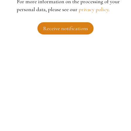
For more information on the processing of your
personal data, please see our
privacy policy
.
Receive notifications
I AM LOOKING FOR A PROPERTY
Sale house Roubaix (59100)
For rent apartment Tourcoing (59200)
Sale house Fouesnant (29170)
Sale building Roubaix (59100)