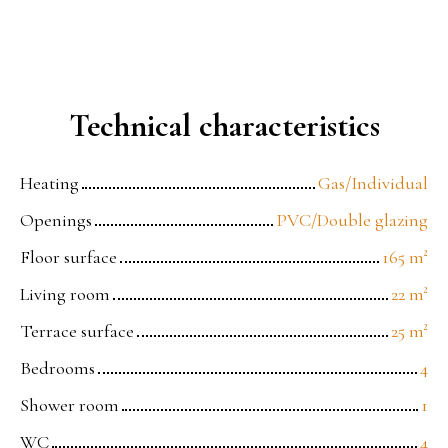
Technical characteristics
Heating
Gas/Individual
Openings
PVC/Double glazing
Floor surface
165
m²
Living room
22
m²
Terrace surface
25
m²
Bedrooms
4
Shower room
1
WC
4