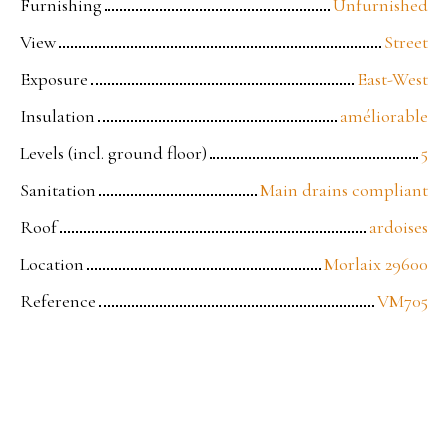
Furnishing
Unfurnished
View
Street
Exposure
East-West
Insulation
améliorable
Levels (incl. ground floor)
5
Sanitation
Main drains compliant
Roof
ardoises
Location
Morlaix 29600
Reference
VM705