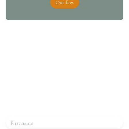
Our fees
Interested in this property?
Contact us
Please complete the form, we will be in touch very
quickly.
First name