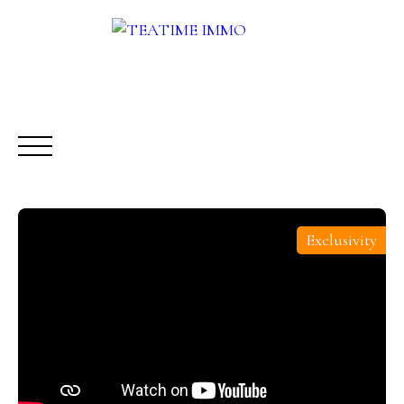
Exclusivity
BUY
RENT
SALE
OTHERS SERVICES
BLOG
Request a call-back
Meet us