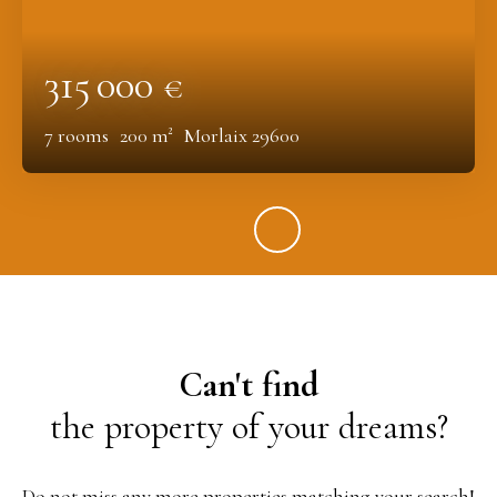
315 000
€
7
rooms
200
m²
Morlaix 29600
Can't find
the property of your dreams?
Do not miss any more properties matching your search!