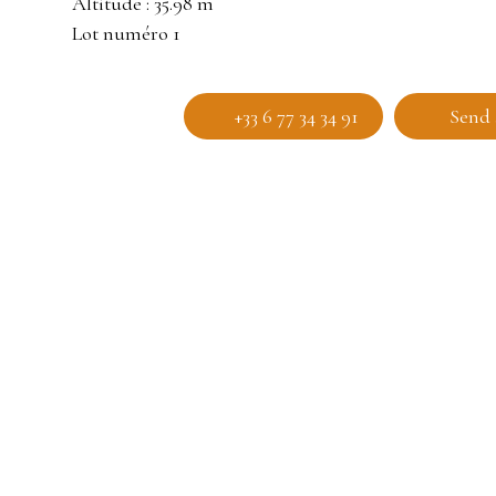
Altitude : 35.98 m
Lot numéro 1
+33 6 77 34 34 91
Send 