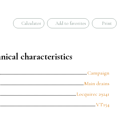
Calculator
Add to favorites
Print
nical characteristics
Campaign
Main drains
Locquirec 29241
VT154