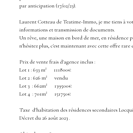
par anticipation (17/02/23).
Laurent Cotteau de Teatime-Immo, je me tiens à vot
informations et transmission de documents.
Un rêve, une maison en bord de mer, en résidence p
n'hésitez plus, c'est maintenant avec cette offre rare 
Prix de vente frais d'agence inclus :
Lot 1 : 633 m² 111800€
Lot 2 : 626 m² vendu
Lot 3 : 662m² 139500€
Lot 4 : 701m² 151750€
Taxe d'habitation des résidences secondaires Locqui
Décret du 26 août 2023 .