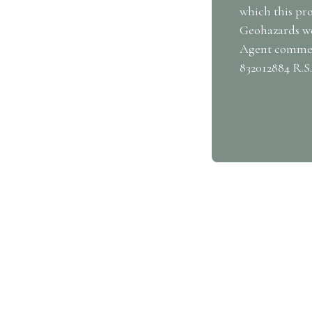
which this pro
Geohazards web
Agent commerc
832012884 R.S
 property?