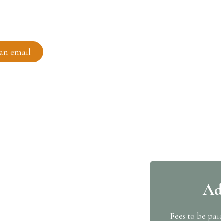
an email
Ad
Fees to be pai