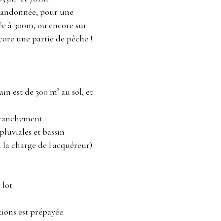
 randonnée, pour une
uée à 300m, ou encore sur
core une partie de pêche !
in est de 300 m² au sol, et
branchement :
 pluviales et bassin
 la charge de l'acquéreur)
 lot.
ions est prépayée.