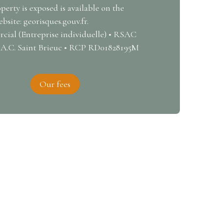
perty is exposed is available on the
site: georisques.gouv.fr.
ial (Entreprise individuelle) • RSAC
.A.C. Saint Brieuc • RCP RD01828195M
Our fees