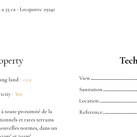
 a 33 ca - Locquirec 29241
operty
Tech
View
ing land
:
03 a
Sanitation
ricity
:
Yes
Location
 à toute proximité de la
Reference
onnels et rares terrains
 nouvelles normes, dans un
633m² et 701m².