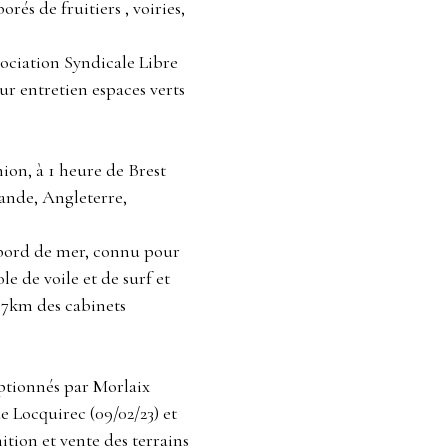
orés de fruitiers , voiries,
sociation Syndicale Libre
r entretien espaces verts
ion, à 1 heure de Brest
lande, Angleterre,
 bord de mer, connu pour
le de voile et de surf et
 7km des cabinets
eptionnés par Morlaix
 Locquirec (09/02/23) et
nition et vente des terrains