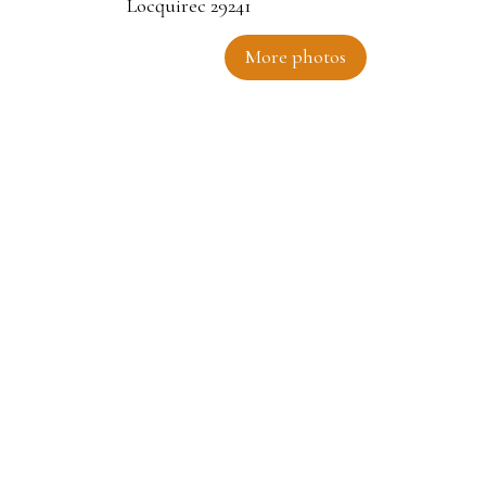
More photos
ec 29241