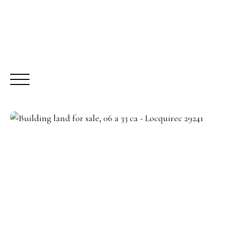
BUY
R
Request a call-back
Meet us