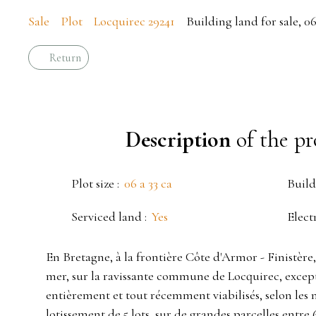
Sale
Plot
Locquirec 29241
Building land for sale, 06
Return
Description
of the pr
Plot size
:
06 a 33 ca
Build
Serviced land
:
Yes
Elect
En Bretagne, à la frontière Côte d'Armor - Finistère,
mer, sur la ravissante commune de Locquirec, excepti
entièrement et tout récemment viabilisés, selon les
lotissement de 5 lots, sur de grandes parcelles entre 