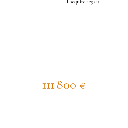
g land for sale, 06 a 33 ca - Locquir
111 800
€