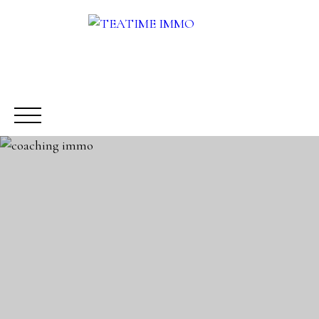
ACHETER
LOUER
VENDRE
AUTRES SERVICES
Être rappelé
Rencontrez-nous