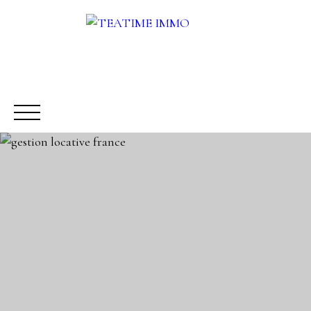
ACHETER
LOUER
VENDRE
AUTRES SERVICES
Être rappelé
Rencontrez-nous