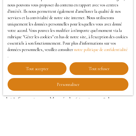
nous pouvons vous proposer du contenu en rapport avec vos centres
vous fournir nos services.
d'intérêt. Ils nous permettent également d'améliorer la qualité de nos
services et la convivialité de notre site internet. Nous utiliserons
Durée de conservation des données
uniquement les données personnelles pour lesquelles vous avez donné
votre accord. Vous pouvez les modifier à n'importe quel moment via la
rubrique ″Gérer les cookies″ en bas de notre site, à l'exception des cookies
Nous conservons vos données uniquement le temps
essentiels à son fonctionnement. Pour plus d'informations sur vos
nécessaire pour les finalités poursuivies, conformément
données personnelles, veuillez consulter
notre politique de confidentialité
.
aux prescriptions légales.
Tout accepter
Tout refuser
Droits des utilisateurs
Personnaliser
Conformément à la réglementation européenne et à la
loi Informatique et libertés du 6 janvier 1978, les
internautes dont les données personnelles sont traitées
par la société TEATIME IMMO ont le droit d’accéder à
leurs données et le droit de demander la rectification,
la mise à jour et la suppression de leurs données