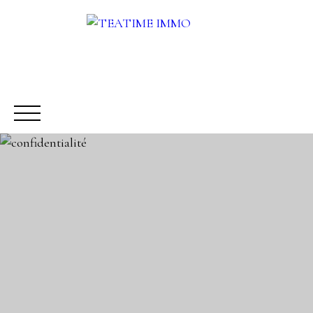
ACHETER
LOUER
VENDRE
AUTRES SERVICES
Être rappelé
Rencontrez-nous