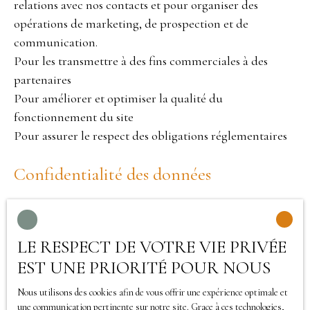
relations avec nos contacts et pour organiser des
opérations de marketing, de prospection et de
communication.
Pour les transmettre à des fins commerciales à des
partenaires
Pour améliorer et optimiser la qualité du
fonctionnement du site
Pour assurer le respect des obligations réglementaires
Confidentialité des données
La société a pris les mesures organisationnelles,
physiques et logiques appropriées pour assurer la
LE RESPECT DE VOTRE VIE PRIVÉE
confidentialité et la sécurité des données collectées.
EST UNE PRIORITÉ POUR NOUS
Les données personnelles des utilisateurs peuvent être
Nous utilisons des cookies afin de vous offrir une expérience optimale et
traitées par des sous-traitants pour nous permettre de
une communication pertinente sur notre site. Grace à ces technologies,