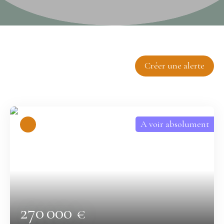
Trier par
Créer une alerte
Pertinence
A voir absolument
270 000
€