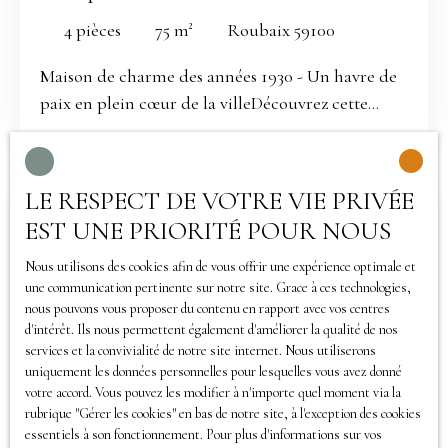
de lumière naturelle, offrent un havre de paix
4
pièces
75
m²
Roubaix 59100
après une longue journée. Située à proximité de
plusieurs commodités, cette maison est idéale
Maison de charme des années 1930 - Un havre de
pour les familles ou pour un investissement
paix en plein cœur de la villeDécouvrez cette
locatif ( 900 de loyer ). À seulement 5 minutes à
magnifique maison de 90 m², construite en 1930,
pied, vous trouverez des écoles maternelles et
qui allie charme d'antan et confort moderne.
élémentaires, des commerces d'alimentation
Avec ses 4 pièces spacieuses réparties sur 1 niveau,
LE RESPECT DE VOTRE VIE PRIVÉE
générale, des restaurants, un parc et jardin, ainsi
cette demeure est un véritable écrin de vie. Les 2
EST UNE PRIORITÉ POUR NOUS
que des médecins généralistes. Les bus sont
Affaire exceptionnelle
chambres, vous offrent des espaces intimes et
également accessibles en 5 minutes à pied, tandis
chaleureux. La salle de bains, en bon état, est
Nous utilisons des cookies afin de vous offrir une expérience optimale et
que les métros et collèges se trouvent à 15 minutes
une communication pertinente sur notre site. Grace à ces technologies,
prête à accueillir vos moments de détente. La
à pied. Les hôpitaux sont accessibles en 10 minutes
nous pouvons vous proposer du contenu en rapport avec vos centres
cuisine américaine, partiellement équipée, est un
d'intérêt. Ils nous permettent également d'améliorer la qualité de nos
en voiture. Ne manquez pas cette opportunité de
véritable atout pour les amateurs de cuisine.
services et la convivialité de notre site internet. Nous utiliserons
posséder une maison qui combine charme
Imaginez-vous préparer des repas délicieux tout
uniquement les données personnelles pour lesquelles vous avez donné
historique et commodités modernes. Contactez-
votre accord. Vous pouvez les modifier à n'importe quel moment via la
389 000
en profitant de la convivialité de l'espace ouvert.
€
nous dès aujourd'hui pour une visite!
rubrique ″Gérer les cookies″ en bas de notre site, à l'exception des cookies
La toiture, récemment refaite, vous garantit une
essentiels à son fonctionnement. Pour plus d'informations sur vos