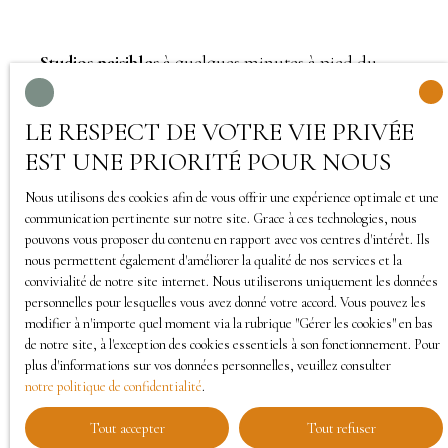
Studios paisibles
à quelques minutes à pied du
centre-ville.
LE RESPECT DE VOTRE VIE PRIVÉE
Transports
: un arrêt de bus, une station de vélo
EST UNE PRIORITÉ POUR NOUS
libre-service et la station de métro Tourcoing
Centre est à quelques minutes à pied.
Nous utilisons des cookies afin de vous offrir une expérience optimale et une
communication pertinente sur notre site. Grace à ces technologies, nous
pouvons vous proposer du contenu en rapport avec vos centres d'intérêt. Ils
A partir de 35€ par nuit (
les frais de ménage sont
nous permettent également d'améliorer la qualité de nos services et la
de 15€ pour les studios et 25€ pour les type 2 par
convivialité de notre site internet. Nous utiliserons uniquement les données
séjour
)
personnelles pour lesquelles vous avez donné votre accord. Vous pouvez les
modifier à n'importe quel moment via la rubrique ″Gérer les cookies″ en bas
de notre site, à l'exception des cookies essentiels à son fonctionnement. Pour
Réductions
: à la semaine de 22%, au mois de 37%
plus d'informations sur vos données personnelles, veuillez consulter
notre politique de confidentialité
.
Tout accepter
Tout refuser