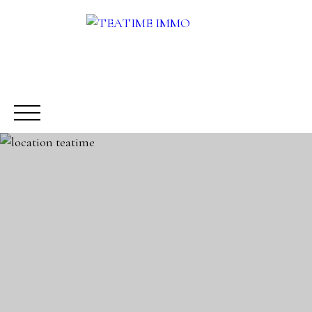
ACHETER
LOUER
VENDRE
AUTRES SERVICES
Être rappelé
Rencontrez-nous