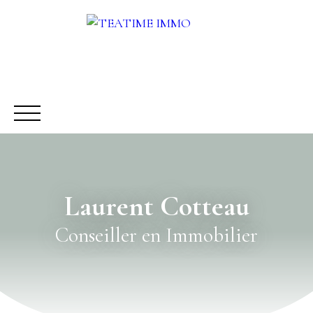
Laurent Cotteau
ACHETER
LOUER
VENDRE
AUTRES SERVICES
Conseiller en Immobilier
Être rappelé
Rencontrez-nous