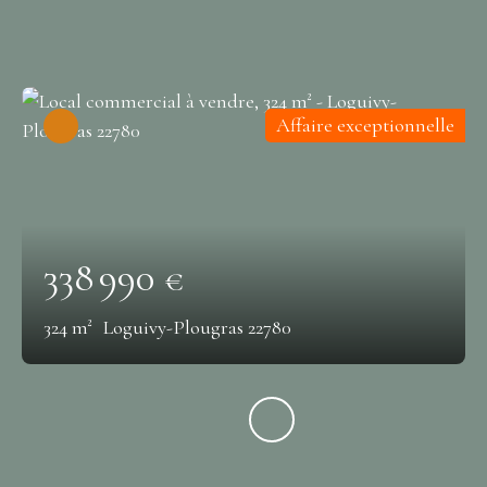
Affaire exceptionnelle
338 990
€
324
m²
Loguivy-Plougras 22780