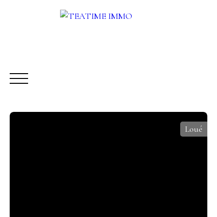
Loué
ACHETER
LOUER
VENDRE
AUTRES SERVICES
Être rappelé
Rencontrez-nous