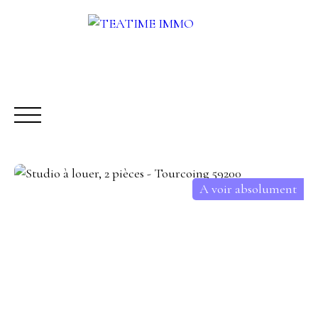
A voir absolument
ACHETER
LOUER
VENDRE
AUTRES SERVICES
Être rappelé
Rencontrez-nous