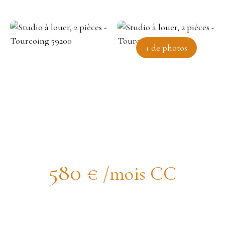
+ de photos
Studio hyper centre rénové et
meublé
580
€ /mois CC