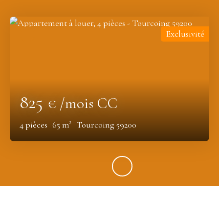
Exclusivité
825
€ /mois CC
4
pièces
65
m²
Tourcoing 59200