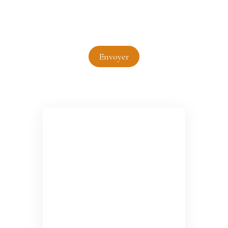
données personnelles, veuillez consulter notre
politique de confidentialité
.
Envoyer