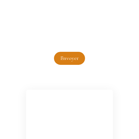
Pour en savoir plus sur le traitement de vos
données personnelles, veuillez consulter notre
politique de confidentialité
.
Envoyer