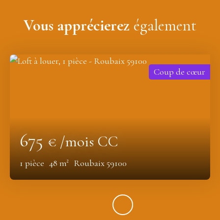
Vous apprécierez
également
Coup de cœur
675
€ /mois CC
1
pièce
48
m²
Roubaix 59100