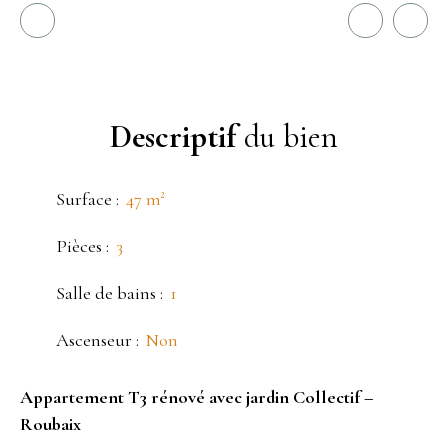
Descriptif
du bien
Surface
:
47
m²
Pièces
:
3
Salle de bains
:
1
Ascenseur
:
Non
Appartement T3 rénové avec jardin Collectif –
Roubaix