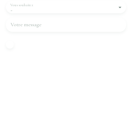
Vous souhaitez
-
Votre message
J'accepte le traitement de mes données
personnelles conformément au RGPD. Si vous ne
souhaitez pas faire l'objet de prospection
commerciale par voie téléphonique, vous pouvez
vous inscrire gratuitement sur la liste d'opposition
au démarchage téléphonique, prévu par l'article
L223-1 du code de la consommation, sur le site
Internet www.bloctel.gouv.fr ou par courrier
adressé à :
Société Worldline, Service Bloctel, CS 61311, 41013
BLOIS CEDEX.