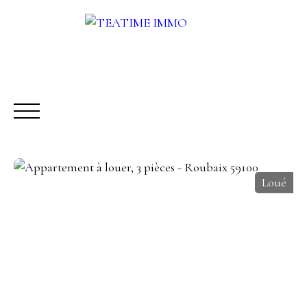
Loué
ACHETER
LOUER
VENDRE
AUTRES SERVICES
Être rappelé
Rencontrez-nous