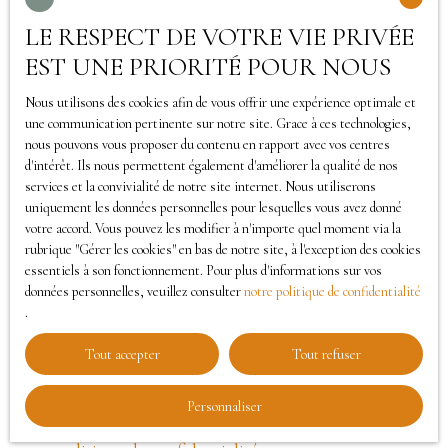
LE RESPECT DE VOTRE VIE PRIVÉE
J'accepte le traitement de mes données
EST UNE PRIORITÉ POUR NOUS
personnelles conformément au RGPD. Si vous ne
souhaitez pas faire l'objet de prospection
Nous utilisons des cookies afin de vous offrir une expérience optimale et
commerciale par voie téléphonique, vous pouvez
une communication pertinente sur notre site. Grace à ces technologies,
nous pouvons vous proposer du contenu en rapport avec vos centres
vous inscrire gratuitement sur la liste d'opposition
d'intérêt. Ils nous permettent également d'améliorer la qualité de nos
au démarchage téléphonique, prévu par l'article
services et la convivialité de notre site internet. Nous utiliserons
L223-1 du code de la consommation, sur le site
uniquement les données personnelles pour lesquelles vous avez donné
votre accord. Vous pouvez les modifier à n'importe quel moment via la
Internet www.bloctel.gouv.fr ou par courrier
rubrique ″Gérer les cookies″ en bas de notre site, à l'exception des cookies
adressé à :
essentiels à son fonctionnement. Pour plus d'informations sur vos
données personnelles, veuillez consulter
notre politique de confidentialité
Société Worldline, Service Bloctel, CS 61311, 41013
.
BLOIS CEDEX.
Tout accepter
Tout refuser
Pour en savoir plus sur le traitement de vos
Personnaliser
données personnelles, veuillez consulter notre