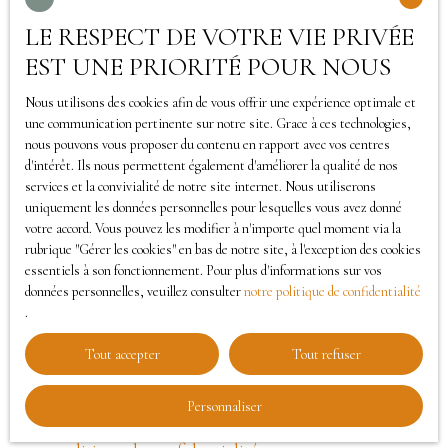
LE RESPECT DE VOTRE VIE PRIVÉE
J'accepte le traitement de mes données
EST UNE PRIORITÉ POUR NOUS
personnelles conformément au RGPD. Si vous ne
souhaitez pas faire l'objet de prospection
Nous utilisons des cookies afin de vous offrir une expérience optimale et
commerciale par voie téléphonique, vous pouvez
une communication pertinente sur notre site. Grace à ces technologies,
nous pouvons vous proposer du contenu en rapport avec vos centres
vous inscrire gratuitement sur la liste d'opposition
d'intérêt. Ils nous permettent également d'améliorer la qualité de nos
au démarchage téléphonique, prévu par l'article
services et la convivialité de notre site internet. Nous utiliserons
L223-1 du code de la consommation, sur le site
uniquement les données personnelles pour lesquelles vous avez donné
votre accord. Vous pouvez les modifier à n'importe quel moment via la
Internet www.bloctel.gouv.fr ou par courrier
rubrique ″Gérer les cookies″ en bas de notre site, à l'exception des cookies
adressé à :
essentiels à son fonctionnement. Pour plus d'informations sur vos
données personnelles, veuillez consulter
notre politique de confidentialité
Société Worldline, Service Bloctel, CS 61311, 41013
.
BLOIS CEDEX.
Tout accepter
Tout refuser
Pour en savoir plus sur le traitement de vos
Personnaliser
données personnelles, veuillez consulter notre