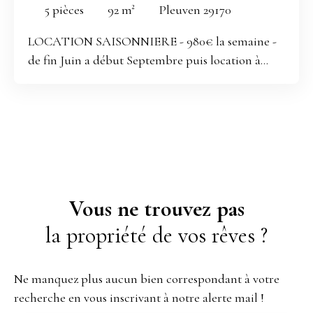
Pleuven 29170
5
pièces
92
m²
Pleuven 29170
LOCATION SAISONNIERE - 980€ la semaine -
de fin Juin a début Septembre puis location à
l'année _____ Nichée dans un écrin de verdure à
Pleuven (29170) et bénéficiant d'une exposition
traversante, vous garantissant d'être au soleil pour
votre petit déjeuner et vos barbecues avec ses
deux terrasses à l'Est et à l'Ouest. Venez découvrir
cette maison de charme avec ses trois chambres
(dont une chambre parentale) et ses huit
Vous ne trouvez pas
couchages pour des moments de détente en
la propriété de vos rêves ?
famille ou entre amis. _____ Au rez-de-chaussée,
vous trouverez un spacieux séjour de 40 m² avec
une cuisine équipée, une suite parentale et un
Ne manquez plus aucun bien correspondant à votre
WC indépendant. À l'étage, deux chambres
recherche en vous inscrivant à notre alerte mail !
confortables (un lit double et deux lits simples) et