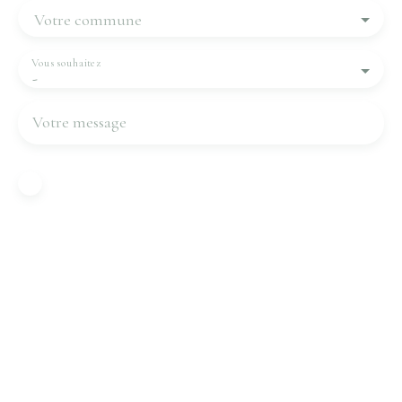
Votre commune
Vous souhaitez
-
Votre message
J'accepte le traitement de mes données
personnelles conformément au RGPD. Si vous ne
souhaitez pas faire l'objet de prospection
commerciale par voie téléphonique, vous pouvez
vous inscrire gratuitement sur la liste d'opposition
au démarchage téléphonique, prévu par l'article
L223-1 du code de la consommation, sur le site
Internet www.bloctel.gouv.fr ou par courrier
adressé à :