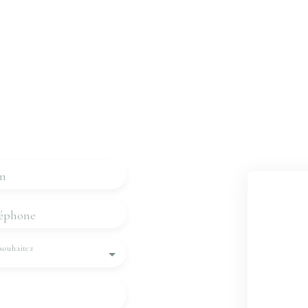
e bien ?
nous
eviendrons vers vous dans
m
éphone
souhaitez