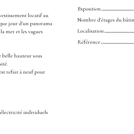
Exposition
vestissement locatif au
Nombre d'étages du bâti
haque jour d'un panorama
Localisation
 la mer et les vagues
Référence
e belle hauteur sous
ité.
est refait à neuf pour
électricité individuels