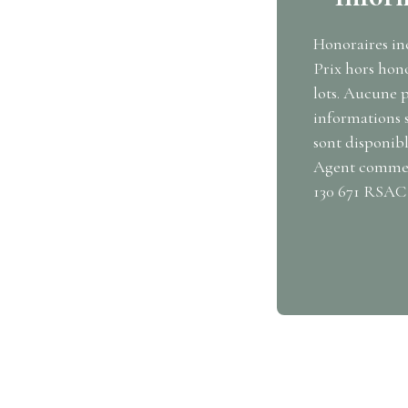
Honoraires inc
Prix hors hono
lots. Aucune p
informations s
sont disponible
Agent commerc
130 671 RSAC 