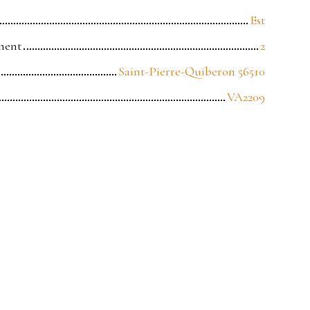
Est
ment
2
Saint-Pierre-Quiberon 56510
VA2209