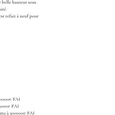
e belle hauteur sous
ité.
est refait à neuf pour
180000€ FAI
05000€ FAI
42m2 à 300000€ FAI