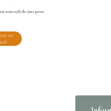
 en sous-sol) de 5m2 pour
oyer un
mail
Infor