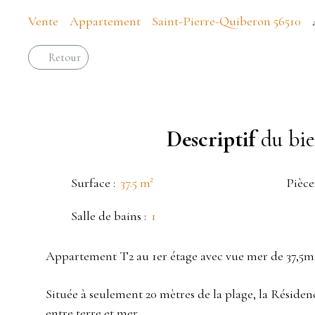
Vente
Appartement
Saint-Pierre-Quiberon 56510
Retour
Descriptif
du bi
Surface
:
37.5
m²
Pièce
Salle de bains
:
1
Appartement T2 au 1er étage avec vue mer de 37,5m
Située à seulement 20 mètres de la plage, la Résiden
entre terre et mer.