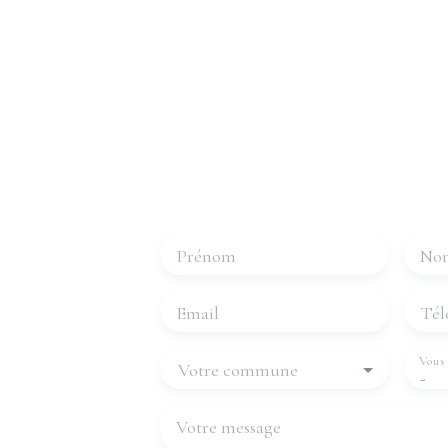
Intéressé par c
Contactez-
Merci de remplir le formulaire, nous r
les plus brefs délais.
Prénom
No
Email
Tél
Vous 
Votre commune
-
Votre message