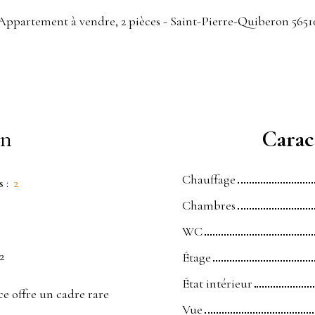
Appartement à vendre, 2 pièces - Saint-Pierre-Quiberon 5651
en
Caract
Chauffage
s
:
2
Chambres
WC
2
Étage
État intérieur
ce offre un cadre rare
Vue