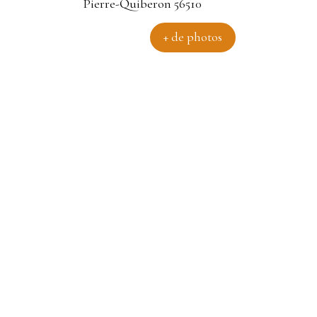
+ de photos
uiberon 56510