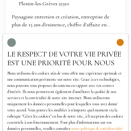
Plestin-les-Grèves 22310
appartement) N'hésitez pas à me contacter,
Laurent Cotteau de l'agence Teatime Immo, pour
Paysagiste entretien et création, entreprise de
davantage de photos et d'informations.
plus de 15 ans d'existence, chiffre d'affaire en
constante progression. - Gros et petit matériels
récents (mini-pelle, tracteur, 2 tracteurs-
tondeuses, 3 tondeuses ... ) - Véhicules ; 2 camions,
LE RESPECT DE VOTRE VIE PRIVÉE
une voiture, moins de 100 000km (dont un
EST UNE PRIORITÉ POUR NOUS
24000km), entretien garage deux fois par an
3 remorques. - 3 salariés en CDI, 3
Nous utilisons des cookies afin de vous offrir une expérience optimale et
saisonnier, un apprenti. Une affaire
une communication pertinente sur notre site. Grace à ces technologies,
Vous ne trouvez pas
nous pouvons vous proposer du contenu en rapport avec vos centres
exceptionnelle, clé en main, portefeuille de 200
d'intérêt. Ils nous permettent également d'améliorer la qualité de nos
la propriété de vos rêves ?
clients dont 120 fixes et réguliers, très bonne
services et la convivialité de notre site internet. Nous utiliserons
renommée. SARL pour entretien et services à la
uniquement les données personnelles pour lesquelles vous avez donné
votre accord. Vous pouvez les modifier à n'importe quel moment via la
personne (40% CA), EURL pour la création et
Ne manquez plus aucun bien correspondant à votre
rubrique ″Gérer les cookies″ en bas de notre site, à l'exception des cookies
travaux (60% CA) Départ pour retraite. N'hésitez
essentiels à son fonctionnement. Pour plus d'informations sur vos
recherche en vous inscrivant à notre alerte mail !
pas à me contacter Laurent Cotteau, de l'agence
données personnelles, veuillez consulter
notre politique de confidentialité