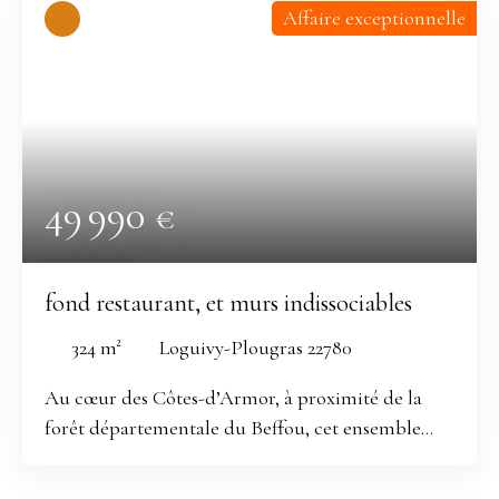
Affaire exceptionnelle
49 990
€
fond restaurant, et murs indissociables
324
m²
Loguivy-Plougras 22780
Au cœur des Côtes-d’Armor, à proximité de la
forêt départementale du Beffou, cet ensemble
immobilier: - Appartement sur deux niveaux
130m² au sol , 86m² loi carrez, - espace