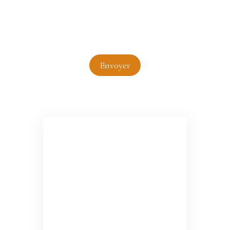
données personnelles, veuillez consulter notre
politique de confidentialité
.
Envoyer