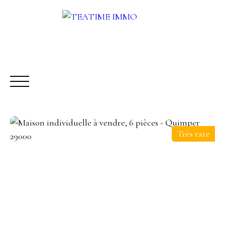
Très rare
ACHETER
LOUER
VENDRE
AUTRES SERVICES
Être rappelé
Rencontrez-nous