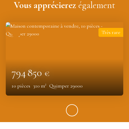
Vous apprécierez
également
Très rare
794 850
€
10
pièces
310
m²
Quimper 29000