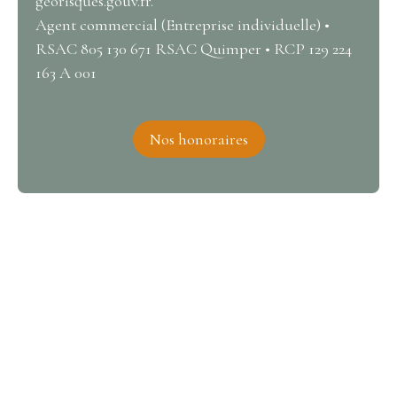
georisques.gouv.fr.
Agent commercial (Entreprise individuelle) •
RSAC 805 130 671 RSAC Quimper • RCP 129 224
163 A 001
Nos honoraires
Intéressé par ce bien ?
Contactez-nous