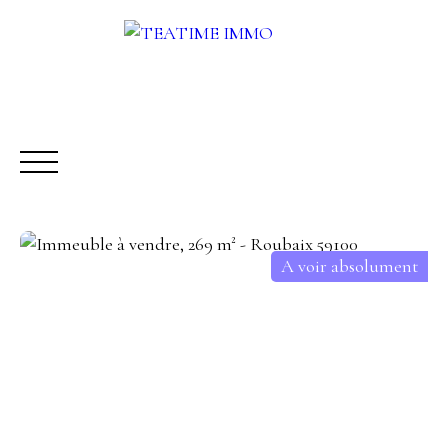
A voir absolument
ACHETER
LOUER
VENDRE
AUTRES SERVICES
Être rappelé
Rencontrez-nous