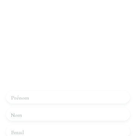
Intéressé par ce bien ?
Contactez-nous
Merci de remplir le formulaire, nous reviendrons vers
vous dans les plus brefs délais.
Prénom
Nom
Email