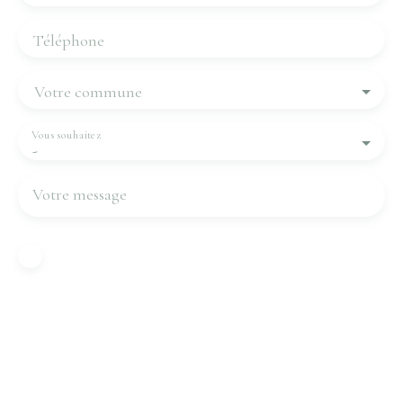
Téléphone
Votre commune
Vous souhaitez
-
Votre message
J'accepte le traitement de mes données
personnelles conformément au RGPD. Si vous ne
souhaitez pas faire l'objet de prospection
commerciale par voie téléphonique, vous pouvez
vous inscrire gratuitement sur la liste d'opposition
au démarchage téléphonique, prévu par l'article
L223-1 du code de la consommation, sur le site