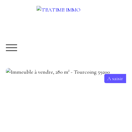
A saisir
ACHETER
LOUER
VENDRE
AUTRES SERVICES
Être rappelé
Rencontrez-nous