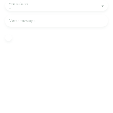
Vous souhaitez
-
Votre message
J'accepte le traitement de mes données
personnelles conformément au RGPD. Si vous ne
souhaitez pas faire l'objet de prospection
commerciale par voie téléphonique, vous pouvez
vous inscrire gratuitement sur la liste d'opposition
au démarchage téléphonique, prévu par l'article
L223-1 du code de la consommation, sur le site
Internet www.bloctel.gouv.fr ou par courrier
adressé à :
Société Worldline, Service Bloctel, CS 61311, 41013
BLOIS CEDEX.