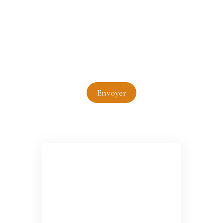
Pour en savoir plus sur le traitement de vos
données personnelles, veuillez consulter notre
politique de confidentialité
.
Envoyer