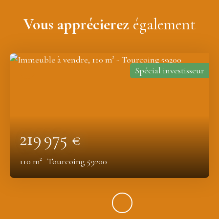
Vous apprécierez
également
Spécial investisseur
219 975
€
110
m²
Tourcoing 59200