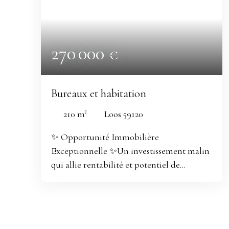
270 000
€
Bureaux et habitation
210
m²
Loos 59120
✨
Opportunité Immobilière
Exceptionnelle
✨Un investissement malin
qui allie rentabilité et potentiel de
valorisation 🏬 Votre Projet d'Entreprise à
Portée de MainImmeuble mixte à fort
potentiel – Local commercial 150 m² + 2
appartements – Rentabilité potentielle 13