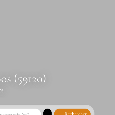
os (59120)
es
Rechercher
urface min (m²)