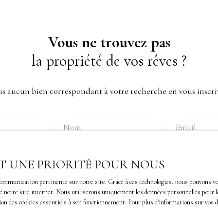
Vous ne trouvez pas
la propriété de vos rêves ?
 aucun bien correspondant à votre recherche en vous inscri
Nom
Email
Type de bien
Localisation
Local commercial
Loos (59120)
EST UNE PRIORITÉ POUR NOUS
€)
Surface min (m²)
communication pertinente sur notre site. Grace à ces technologies, nous pouvons vo
 de notre site internet. Nous utiliserons uniquement les données personnelles pour 
le traitement de mes données personnelles conformément au 
ption des cookies essentiels à son fonctionnement. Pour plus d'informations sur vos 
ez pas faire l'objet de prospection commerciale par voie télé