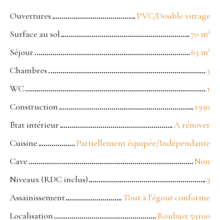
Ouvertures
PVC/Double vitrage
Surface au sol
70
m²
Séjour
63
m²
Chambres
3
WC
1
Construction
1930
État intérieur
A rénover
Cuisine
Partiellement équipée/Indépendante
Cave
Non
Niveaux (RDC inclus)
3
Assainissement
Tout à l'égout conforme
Localisation
Roubaix 59100