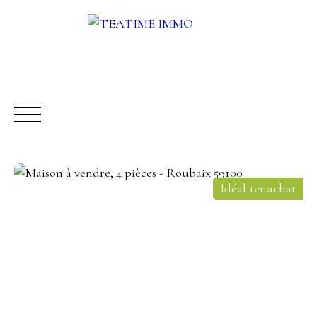
Idéal 1er achat
ACHETER
LOUER
VENDRE
AUTRES SERVICES
Être rappelé
Rencontrez-nous