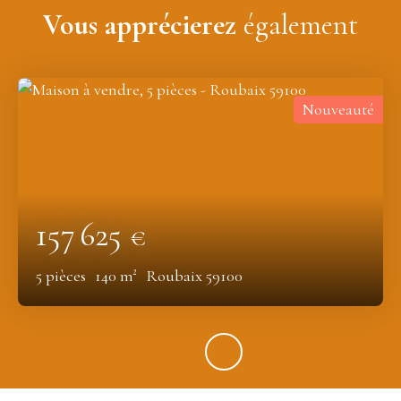
Vous apprécierez
également
Nouveauté
157 625
€
5
pièces
140
m²
Roubaix 59100