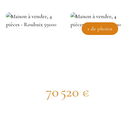
+ de photos
Maison avec du potentiel
70 520
€