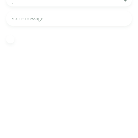
-
Votre message
J'accepte le traitement de mes données
personnelles conformément au RGPD. Si vous ne
souhaitez pas faire l'objet de prospection
commerciale par voie téléphonique, vous pouvez
vous inscrire gratuitement sur la liste d'opposition
au démarchage téléphonique, prévu par l'article
L223-1 du code de la consommation, sur le site
Internet www.bloctel.gouv.fr ou par courrier
adressé à :
Société Worldline, Service Bloctel, CS 61311, 41013
BLOIS CEDEX.