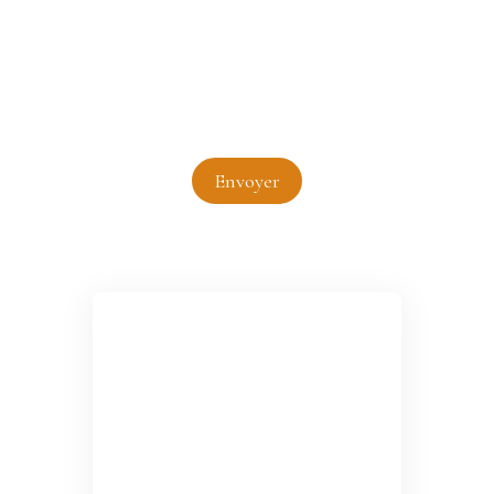
Pour en savoir plus sur le traitement de vos
données personnelles, veuillez consulter notre
politique de confidentialité
.
Envoyer