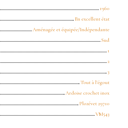
1960
En excellent état
Aménagée et équipée/Indépendante
Sud
1
2
3
Tout à l'égout
Ardoise crochet inox
Plozévet 29710
VM543