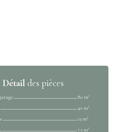
Détail
des pièces
 garage
80 m²
40 m²
le
23 m²
7.5 m²