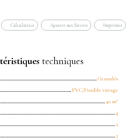
Calculatrice
Ajouter aux favoris
Imprimer
éristiques
techniques
Granulés
PVC/Double vitrage
40
m²
4
2
2