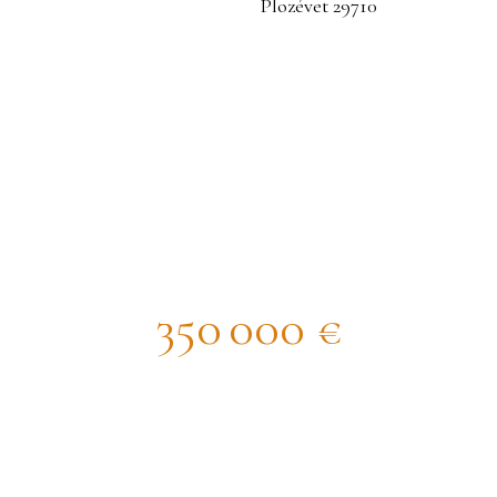
dividuelle à vendre, 8 pièces - Ploz
350 000
€