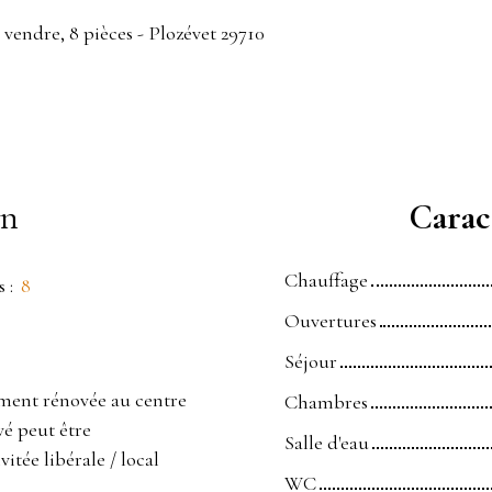
 vendre, 8 pièces - Plozévet 29710
en
Caract
Chauffage
s
:
8
Ouvertures
Séjour
ement rénovée au centre
Chambres
vé peut être
Salle d'eau
tée libérale / local
WC