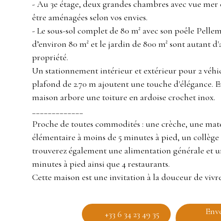
- Au 3e étage, deux grandes chambres avec vue mer 
être aménagées selon vos envies.
- Le sous-sol complet de 80 m² avec son poêle Pelle
d’environ 80 m² et le jardin de 800 m² sont autant d'
propriété.
Un stationnement intérieur et extérieur pour 2 véhic
plafond de 2.70 m ajoutent une touche d'élégance. En
maison arbore une toiture en ardoise crochet inox.
_____________
Proche de toutes commodités : une crèche, une mate
élémentaire à moins de 5 minutes à pied, un collège 
trouverez également une alimentation générale et u
minutes à pied ainsi que 4 restaurants.
Cette maison est une invitation à la douceur de vivre
Env
+33 6 34 23 49 35