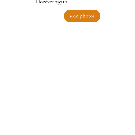
+ de photos
évet 29710