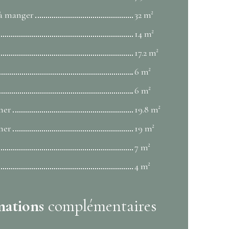
 à manger
32 m²
14 m²
17.2 m²
6 m²
6 m²
mer
19.8 m²
mer
19 m²
7 m²
4 m²
mations
complémentaires