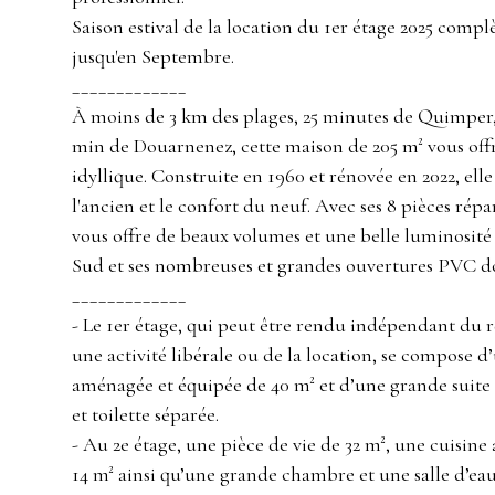
Saison estival de la location du 1er étage 2025 compl
jusqu'en Septembre.
_____________
À moins de 3 km des plages, 25 minutes de Quimper,
min de Douarnenez, cette maison de 205 m² vous offr
idyllique. Construite en 1960 et rénovée en 2022, elle
l'ancien et le confort du neuf. Avec ses 8 pièces répar
vous offre de beaux volumes et une belle luminosité 
Sud et ses nombreuses et grandes ouvertures PVC do
_____________
- Le 1er étage, qui peut être rendu indépendant du 
une activité libérale ou de la location, se compose d
aménagée et équipée de 40 m² et d’une grande suite 
et toilette séparée.
- Au 2e étage, une pièce de vie de 32 m², une cuisin
14 m² ainsi qu’une grande chambre et une salle d’eau 