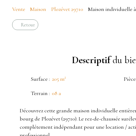
Vente
Maison
Plozévet 29710
Maison individuelle à
Retour
Descriptif
du bi
Surface
:
205
m²
Pièce
Terrain
:
08 a
Découvrez cette grande maison individuelle entièr
bourg de Plozévet (29710). Le rez-de-chaussée suréle
complétement indépendant pour une location / activi
professionnel.