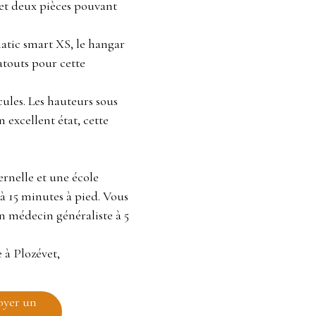
et deux pièces pouvant
matic smart XS, le hangar
atouts pour cette
ules. Les hauteurs sous
 excellent état, cette
rnelle et une école
à 15 minutes à pied. Vous
n médecin généraliste à 5
 à Plozévet,
oyer un